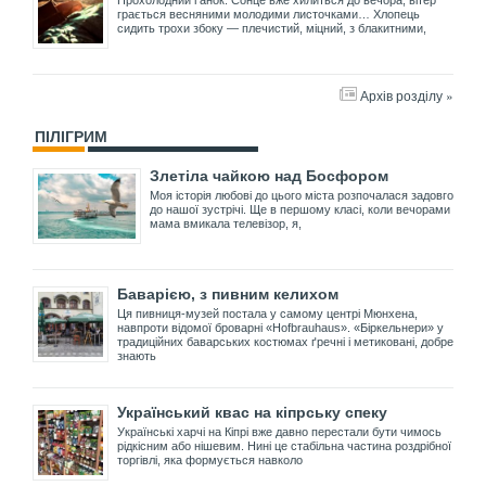
грається весняними молодими листочками… Хлопець
сидить трохи збоку — плечистий, міцний, з блакитними,
Архів розділу »
ПІЛІГРИМ
Злетіла чайкою над Босфором
Моя історія любові до цього міста розпочалася задовго
до нашої зустрічі. Ще в першому класі, коли вечорами
мама вмикала телевізор, я,
Баварією, з пивним келихом
Ця пивниця-музей постала у самому центрі Мюнхена,
навпроти відомої броварні «Hofbrauhaus». «Біркельнери» у
традиційних баварських костюмах ґречні і метиковані, добре
знають
Український квас на кіпрську спеку
Українські харчі на Кіпрі вже давно перестали бути чимось
рідкісним або нішевим. Нині це стабільна частина роздрібної
торгівлі, яка формується навколо