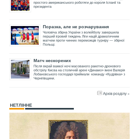
простого американського роботяги до короля Іспанії та
президента
Поразка, але не розчарування
Чоловіча збірна України з волейболу завершила
перший ігровий тиждень Ліги націй драматичним
матчем проти чинних переможців турніру — збірної
Польщі.
Матч нескорених
Після вкрай важкої ночі масованого ракетно-дронового
обстрілу Києва на столичній арені «Динамо» імені Валерія
Лобановського господарі приймали команду «Кудрівка» з
Чернігівщини.
Архів розділу »
НЕТЛІННЕ