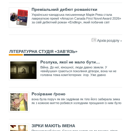
Преміальний дебют романістки
Українсько-канадська письменниця Марія Рева стала
лавреаткою премії «Amazon Canada First Novel Award 2026»
за свій дебютний роман «Endling», який побачив світ
Архів розділу »
ЛІТЕРАТУРНА СТУДІЯ «ЗАВ’ЯЗЬ»
Розлука, якої не мало бути…
Війна. До неї, кіношної, люди давно звикли. У
«вінйушки» граються покоління дітвори, вона чи не
головна тема комп’ютерних ігор. Уже давно
Розірване ґроно
вона була поруч як він задрімав як тіло його забирала зима
як з кожною миттю робився холодним прощання із ним було
ЗІРКИ МАЮТЬ ІМЕНА
Прохолодний ґанок. Сонце вже хилиться до вечора, вітер