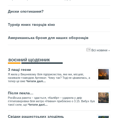
Диски спотикання?
Турнір юних творців кіно
Американська броня для наших оборонців
Всі новини »
ВОЄННИЙ ЩОДЕННИК
З пащі геєни
Я жила у Вишневому біля підприємства, яке ми, місцеві,
називали «заводом Артема». Чому так? Тоді не цікавилась, а
тепер це вже
Читати далі…
Після пекла…
Російська ракета – здається, «Калібр» – ударила у двір
пʼятиповерхівки біля метро «Нивки» приблизно о 3.15. Вибух був
такої сили, що
Читати далі…
Свідки рашистських злодіянь