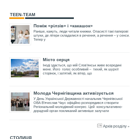
TEEN-TEAM
Поміж «рілзів» і «какашок»
Раніше, кажуть, люди читали книжки. Опасисті такі паперові
штуки, де літери складалися в речення, а речення – у сенси.
Тепер у
Місто серця
Іноді здається, що мій Слов’янськ живе всередині
мене. Його голос особливий – тихий, як шурхіт
сторінок, і затятий, як вітер, що
Молода Чернігівщина активізується
У День Української Державності начальник Чернігівської
ОВА В’ячеслав Чаус офіційно розпорядився створити
Регіональний молодіжний конгрес. Цей консультативно-
дорадчий орган покликаний активніше залучати
Архів розділу »
СТОЛИЦЯ