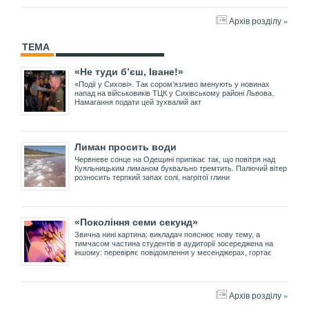
Архів розділу »
ТЕМА
«Не туди б’єш, Іване!»
«Події у Сихові». Так сором’язливо іменують у новинах
напад на військовиків ТЦК у Сихівському районі Львова.
Намагання подати цей зухвалий акт
Лиман просить води
Червневе сонце на Одещині припікає так, що повітря над
Куяльницьким лиманом буквально тремтить. Палючий вітер
розносить терпкий запах солі, нагрітої глини
«Покоління семи секунд»
Звична нині картина: викладач пояснює нову тему, а
тимчасом частина студентів в аудиторії зосереджена на
іншому: перевіряє повідомлення у месенджерах, гортає
Архів розділу »