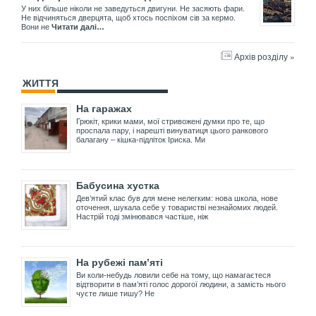
У них більше ніколи не заведуться двигуни. Не засяють фари.
Не відчиняться дверцята, щоб хтось поспіхом сів за кермо.
Вони не
Читати далі…
Архів розділу »
ЖИТТЯ
На гаражах
Грюкіт, крики мами, мої стривожені думки про те, що
проспала пару, і нарешті винуватиця цього ранкового
балагану – кішка-підліток Іриска. Ми
Бабусина хустка
Дев’ятий клас був для мене нелегким: нова школа, нове
оточення, шукала себе у товаристві незнайомих людей.
Настрій тоді змінювався частіше, ніж
На рубежі пам’яті
Ви коли-небудь ловили себе на тому, що намагаєтеся
відтворити в пам’яті голос дорогої людини, а замість нього
чуєте лише тишу? Не