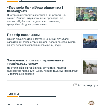
«Протасів Яр» зібрав відважних і
небайдужих
Цьогорічний четвертий фестиваль «Протасів Яр»
пам’яті Романа Ратушного, який проходить під
гаслом: «Щоб слова не дзвеніли, а важили»,
традиційно об’єднав громадських
Простір поза часом
Вже на виході зі станції метро «Почайна» відчуваєш
характерний запах старих книжок. Дорога до «блошиного
ринку» веде повз невеличкі крамнички, задні
Засновників Києва «перенесли» у
трипільську епоху
На столичній Поштовій площі скульптури малюків –
засновників Києва Кия, Щека, Хорива та Либіді перевдягли
у трипільське вбрання.
Архів розділу »
БЛОГИ