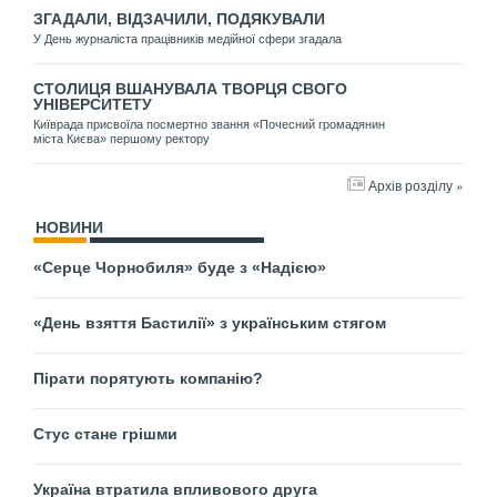
ЗГАДАЛИ, ВІДЗАЧИЛИ, ПОДЯКУВАЛИ
У День журналіста працівників медійної сфери згадала
СТОЛИЦЯ ВШАНУВАЛА ТВОРЦЯ СВОГО
УНІВЕРСИТЕТУ
Київрада присвоїла посмертно звання «Почесний громадянин
міста Києва» першому ректору
Архів розділу »
НОВИНИ
«Серце Чорнобиля» буде з «Надією»
«День взяття Бастилії» з українським стягом
Пірати порятують компанію?
Стус стане грішми
Україна втратила впливового друга