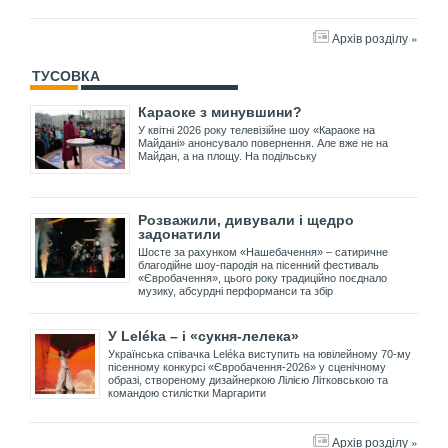
Архів розділу »
ТУСОВКА
Караоке з минувшини?
У квітні 2026 року телевізійне шоу «Караоке на
Майдані» анонсувало повернення. Але вже не на
Майдан, а на площу. На подільську
Розважили, дивували і щедро
задонатили
Шосте за рахунком «Нашебачення» – сатиричне
благодійне шоу-пародія на пісенний фестиваль
«Євробачення», цього року традиційно поєднало
музику, абсурдні перформанси та збір
У Leléka – і «сукня-лелека»
Українська співачка Leléka виступить на ювілейному 70-му
пісенному конкурсі «Євробачення-2026» у сценічному
образі, створеному дизайнеркою Лілією Літковською та
командою стилістки Маргарити
Архів розділу »