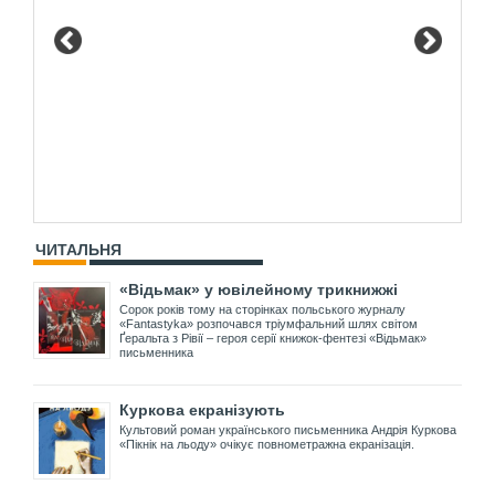
ЧИТАЛЬНЯ
«Відьмак» у ювілейному трикнижжі
Сорок років тому на сторінках польського журналу
«Fantastyka» розпочався тріумфальний шлях світом
Ґеральта з Рівії – героя серії книжок-фентезі «Відьмак»
письменника
Куркова екранізують
Культовий роман українського письменника Андрія Куркова
«Пікнік на льоду» очікує повнометражна екранізація.