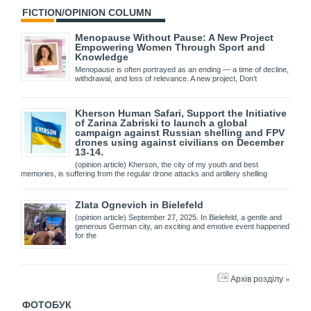
FICTION/OPINION COLUMN
Menopause Without Pause: A New Project
Empowering Women Through Sport and
Knowledge
Menopause is often portrayed as an ending — a time of decline,
withdrawal, and loss of relevance. A new project, Don’t
Kherson Human Safari, Support the Initiative
of Zarina Zabriski to launch a global
campaign against Russian shelling and FPV
drones using against civilians on December
13-14.
(opinion article) Kherson, the city of my youth and best
memories, is suffering from the regular drone attacks and artillery shelling
Zlata Ognevich in Bielefeld
(opinion article) September 27, 2025. In Bielefeld, a gentle and
generous German city, an exciting and emotive event happened
for the
Архів розділу »
ФОТОБУК