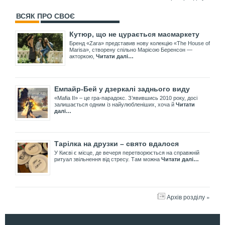
ВСЯК ПРО СВОЄ
Кутюр, що не цурається масмаркету
Бренд «Zara» представив нову колекцію «The House of
Marisa», створену спільно Марісою Беренсон —
акторкою,
Читати далі…
Емпайр-Бей у дзеркалі заднього виду
«Mafia II» – це гра-парадокс. З’явившись 2010 року, досі
залишається одним із найулюбленіших, хоча й
Читати
далі…
Тарілка на друзки – свято вдалося
У Києві є місце, де вечеря перетворюється на справжній
ритуал звільнення від стресу. Там можна
Читати далі…
Архів розділу »