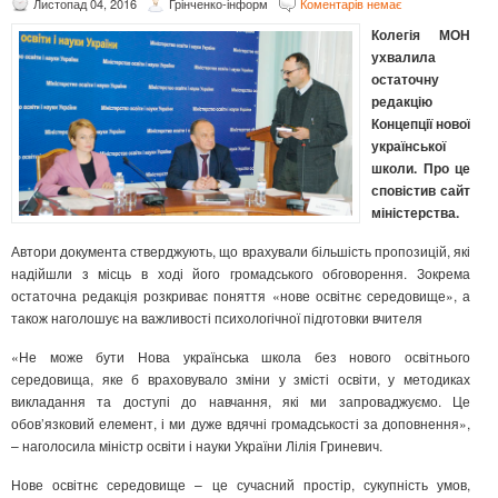
Листопад 04, 2016
Грінченко-інформ
Коментарів немає
Колегія МОН
ухвалила
остаточну
редакцію
Концепції нової
української
школи. Про це
сповістив сайт
міністерства.
Автори документа стверджують, що врахували більшість пропозицій, які
надійшли з місць в ході його громадського обговорення. Зокрема
остаточна редакція розкриває поняття «нове освітнє середовище», а
також наголошує на важливості психологічної підготовки вчителя
«Не може бути Нова українська школа без нового освітнього
середовища, яке б враховувало зміни у змісті освіти, у методиках
викладання та доступі до навчання, які ми запроваджуємо. Це
обов’язковий елемент, і ми дуже вдячні громадськості за доповнення»,
– наголосила міністр освіти і науки України Лілія Гриневич.
Нове освітнє середовище – це сучасний простір, сукупність умов,