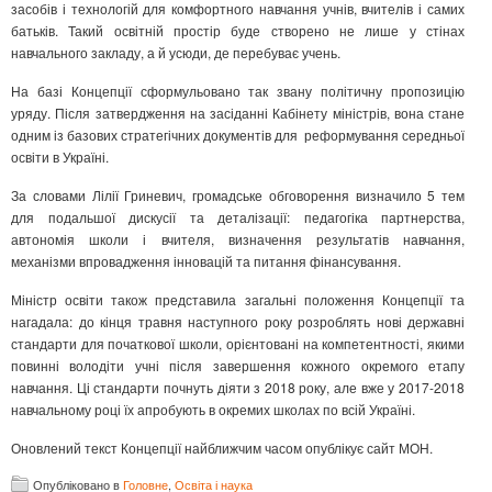
засобів і технологій для комфортного навчання учнів, вчителів і самих
батьків. Такий освітній простір буде створено не лише у стінах
навчального закладу, а й усюди, де перебуває учень.
На базі Концепції сформульовано так звану політичну пропозицію
уряду. Після затвердження на засіданні Кабінету міністрів, вона стане
одним із базових стратегічних документів для реформування середньої
освіти в Україні.
За словами Лілії Гриневич, громадське обговорення визначило 5 тем
для подальшої дискусії та деталізації: педагогіка партнерства,
автономія школи і вчителя, визначення результатів навчання,
механізми впровадження інновацій та питання фінансування.
Міністр освіти також представила загальні положення Концепції та
нагадала: до кінця травня наступного року розроблять нові державні
стандарти для початкової школи, орієнтовані на компетентності, якими
повинні володіти учні після завершення кожного окремого етапу
навчання. Ці стандарти почнуть діяти з 2018 року, але вже у 2017-2018
навчальному році їх апробують в окремих школах по всій Україні.
Оновлений текст Концепції найближчим часом опублікує сайт МОН.
Опубліковано в
Головне
,
Освіта і наука