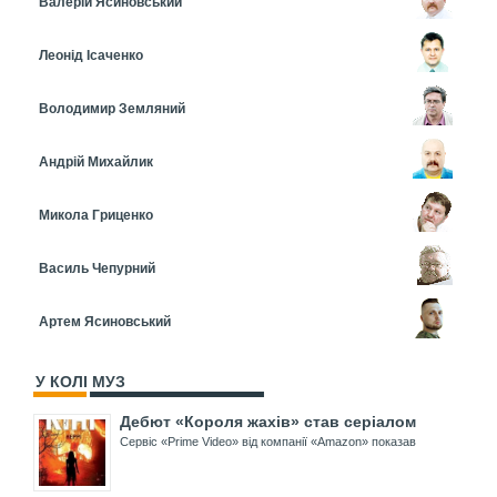
Валерій Ясиновський
Леонід Ісаченко
Володимир Земляний
Андрій Михайлик
Микола Гриценко
Василь Чепурний
Артем Ясиновський
У КОЛІ МУЗ
Дебют «Короля жахів» став серіалом
Сервіс «Prime Video» від компанії «Amazon» показав