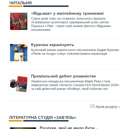
ЧИТАЛЬНЯ
«Відьмак» у ювілейному трикнижжі
Сорок років тому на сторінках польського журналу
«Fantastyka» розпочався тріумфальний шлях світом
Ґеральта з Рівії – героя серії книжок-фентезі «Відьмак»
письменника
Куркова екранізують
Культовий роман українського письменника Андрія Куркова
«Пікнік на льоду» очікує повнометражна екранізація.
Преміальний дебют романістки
Українсько-канадська письменниця Марія Рева стала
лавреаткою премії «Amazon Canada First Novel Award 2026»
за свій дебютний роман «Endling», який побачив світ
Архів розділу »
ЛІТЕРАТУРНА СТУДІЯ «ЗАВ’ЯЗЬ»
Розлука, якої не мало бути…