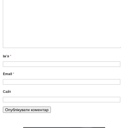
Ім’я
*
Email
*
Сайт