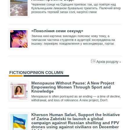
Червневе сонце на Одещині припікає так, що повітря над
Куяльницьким лиманом буквально тремтить. Палючий вітер
розносить терпкий запах солі, нагрітої глини
«Покоління семи секунд»
Звична нині картина: викладач пояснює нову тему, а
тимчасом частина студентів в аудиторії зосереджена на
іншому: перевіряє повідомлення у месенджерах, гортає
Архів розділу »
FICTION/OPINION COLUMN
Menopause Without Pause: A New Project
Empowering Women Through Sport and
Knowledge
Menopause is often portrayed as an ending — a time of decline,
withdrawal, and loss of relevance. A new project, Don’t
Kherson Human Safari, Support the Initiative
of Zarina Zabriski to launch a global
campaign against Russian shelling and FPV
drones using against civilians on December