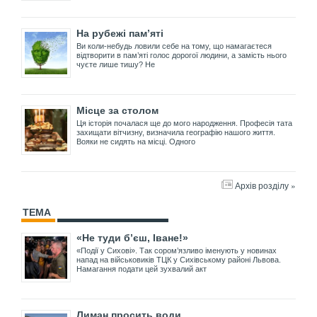
На рубежі пам’яті
Ви коли-небудь ловили себе на тому, що намагаєтеся
відтворити в пам’яті голос дорогої людини, а замість нього
чуєте лише тишу? Не
Місце за столом
Ця історія почалася ще до мого народження. Професія тата
захищати вітчизну, визначила географію нашого життя.
Вояки не сидять на місці. Одного
Архів розділу »
ТЕМА
«Не туди б’єш, Іване!»
«Події у Сихові». Так сором’язливо іменують у новинах
напад на військовиків ТЦК у Сихівському районі Львова.
Намагання подати цей зухвалий акт
Лиман просить води