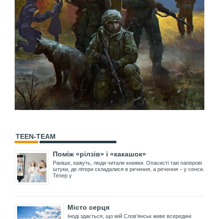
TEEN-TEAM
Поміж «рілзів» і «какашок»
Раніше, кажуть, люди читали книжки. Опасисті такі паперові
штуки, де літери складалися в речення, а речення – у сенси.
Тепер у
Місто серця
Іноді здається, що мій Слов’янськ живе всередині