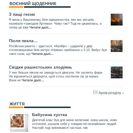
ВОЄННИЙ ЩОДЕННИК
З пащі геєни
Я жила у Вишневому біля підприємства, яке ми, місцеві,
називали «заводом Артема». Чому так? Тоді не цікавилась, а
тепер це вже
Читати далі…
Після пекла…
Російська ракета – здається, «Калібр» – ударила у двір
пʼятиповерхівки біля метро «Нивки» приблизно о 3.15. Вибух був
такої сили, що
Читати далі…
Свідки рашистських злодіянь
У них більше ніколи не заведуться двигуни. Не засяють фари.
Не відчиняться дверцята, щоб хтось поспіхом сів за кермо.
Вони не
Читати далі…
Архів розділу »
ЖИТТЯ
Бабусина хустка
Дев’ятий клас був для мене нелегким: нова школа, нове
оточення, шукала себе у товаристві незнайомих людей.
Настрій тоді змінювався частіше, ніж