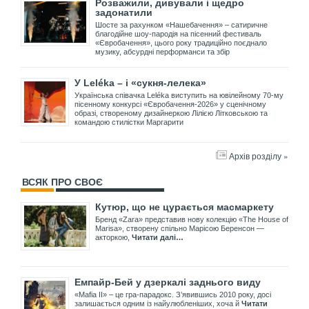
Розважили, дивували і щедро
задонатили
Шосте за рахунком «Нашебачення» – сатиричне
благодійне шоу-пародія на пісенний фестиваль
«Євробачення», цього року традиційно поєднало
музику, абсурдні перформанси та збір
У Leléka – і «сукня-лелека»
Українська співачка Leléka виступить на ювілейному 70-му
пісенному конкурсі «Євробачення-2026» у сценічному
образі, створеному дизайнеркою Лілією Літковською та
командою стилістки Маргарити
Архів розділу »
ВСЯК ПРО СВОЄ
Кутюр, що не цурається масмаркету
Бренд «Zara» представив нову колекцію «The House of
Marisa», створену спільно Марісою Беренсон —
акторкою,
Читати далі…
Емпайр-Бей у дзеркалі заднього виду
«Mafia II» – це гра-парадокс. З’явившись 2010 року, досі
залишається одним із найулюбленіших, хоча й
Читати