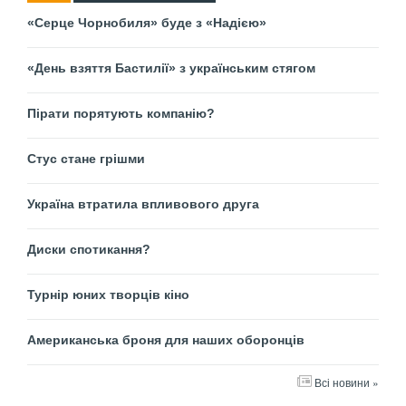
«Серце Чорнобиля» буде з «Надією»
«День взяття Бастилії» з українським стягом
Пірати порятують компанію?
Стус стане грішми
Україна втратила впливового друга
Диски спотикання?
Турнір юних творців кіно
Американська броня для наших оборонців
Всі новини »