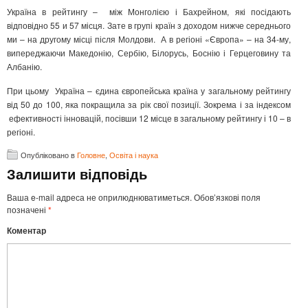
Україна в рейтингу – між Монголією і Бахрейном, які посідають
відповідно 55 и 57 місця. Зате в групі країн з доходом нижче середнього
ми – на другому місці після Молдови. А в регіоні «Європа» – на 34-му,
випереджаючи Македонію, Сербію, Білорусь, Боснію і Герцеговину та
Албанію.
При цьому Україна – єдина європейська країна у загальному рейтингу
від 50 до 100, яка покращила за рік свої позиції. Зокрема і за індексом
ефективності інновацій, посівши 12 місце в загальному рейтингу і 10 – в
регіоні.
Опубліковано в
Головне
,
Освіта і наука
Залишити відповідь
Ваша e-mail адреса не оприлюднюватиметься.
Обов’язкові поля
позначені
*
Коментар