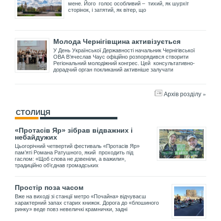
мене. Його голос особливий – тихий, як шурхіт
сторінок, і затятий, як вітер, що
Молода Чернігівщина активізується
У День Української Державності начальник Чернігівської
ОВА В’ячеслав Чаус офіційно розпорядився створити
Регіональний молодіжний конгрес. Цей консультативно-
дорадчий орган покликаний активніше залучати
Архів розділу »
СТОЛИЦЯ
«Протасів Яр» зібрав відважних і
небайдужих
Цьогорічний четвертий фестиваль «Протасів Яр»
пам’яті Романа Ратушного, який проходить під
гаслом: «Щоб слова не дзвеніли, а важили»,
традиційно об’єднав громадських
Простір поза часом
Вже на виході зі станції метро «Почайна» відчуваєш
характерний запах старих книжок. Дорога до «блошиного
ринку» веде повз невеличкі крамнички, задні