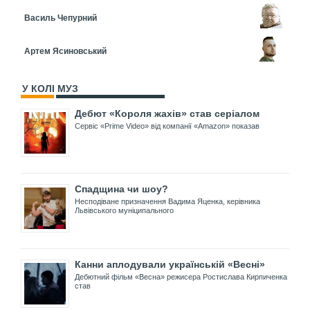
Василь Чепурний
Артем Ясиновський
У КОЛІ МУЗ
Дебют «Короля жахів» став серіалом
Сервіс «Prime Video» від компанії «Amazon» показав
Спадщина чи шоу?
Несподіване призначення Вадима Яценка, керівника
Львівського муніципального
Канни аплодували українській «Весні»
Дебютний фільм «Весна» режисера Ростислава Кирпиченка
став