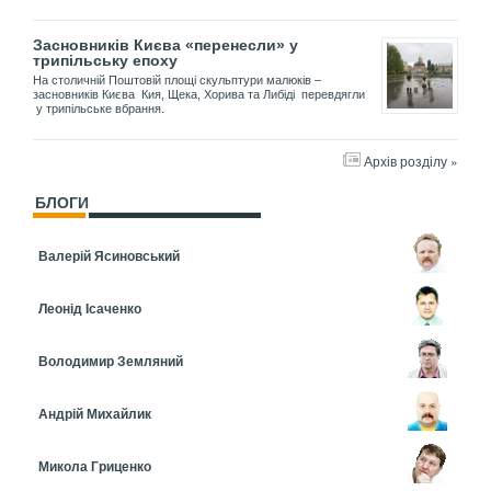
Засновників Києва «перенесли» у
трипільську епоху
На столичній Поштовій площі скульптури малюків –
засновників Києва Кия, Щека, Хорива та Либіді перевдягли
у трипільське вбрання.
Архів розділу »
БЛОГИ
Валерій Ясиновський
Леонід Ісаченко
Володимир Земляний
Андрій Михайлик
Микола Гриценко