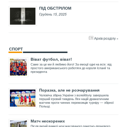
ПІД ОБСТРІЛОМ
Грудень 15, 2025
Архів розділу »
СПОРТ
Віват футбол, віват!
Саме за це ми й любимо його! За емоції одні на всіх: від
простого американського роботяги до короля Іспанії та
президента
Поразка, але не розчарування
Чоловіча збірна України з волейболу завершила
перший ігровий тиждень Ліги націй драматичним
матчем проти чинних переможців турніру — збірної
Польщі.
Матч нескорених
Після вкрай важкої ночі масованого ракетно-дронового