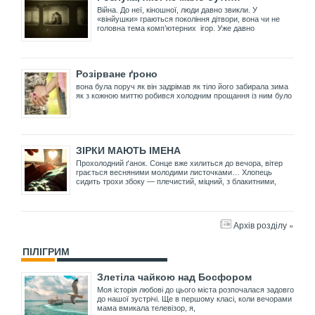
Війна. До неї, кіношної, люди давно звикли. У
«вінйушки» граються покоління дітвори, вона чи не
головна тема комп’ютерних ігор. Уже давно
Розірване ґроно
вона була поруч як він задрімав як тіло його забирала зима
як з кожною миттю робився холодним прощання із ним було
ЗІРКИ МАЮТЬ ІМЕНА
Прохолодний ґанок. Сонце вже хилиться до вечора, вітер
грається весняними молодими листочками… Хлопець
сидить трохи збоку — плечистий, міцний, з блакитними,
Архів розділу »
ПІЛІГРИМ
Злетіла чайкою над Босфором
Моя історія любові до цього міста розпочалася задовго
до нашої зустрічі. Ще в першому класі, коли вечорами
мама вмикала телевізор, я,