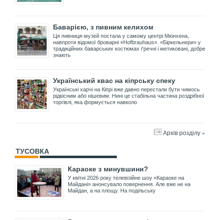
Баварією, з пивним келихом
Ця пивниця-музей постала у самому центрі Мюнхена,
навпроти відомої броварні «Hofbrauhaus». «Біркельнери» у
традиційних баварських костюмах ґречні і метиковані, добре
знають
Український квас на кіпрську спеку
Українські харчі на Кіпрі вже давно перестали бути чимось
рідкісним або нішевим. Нині це стабільна частина роздрібної
торгівлі, яка формується навколо
Архів розділу »
ТУСОВКА
Караоке з минувшини?
У квітні 2026 року телевізійне шоу «Караоке на
Майдані» анонсувало повернення. Але вже не на
Майдан, а на площу. На подільську