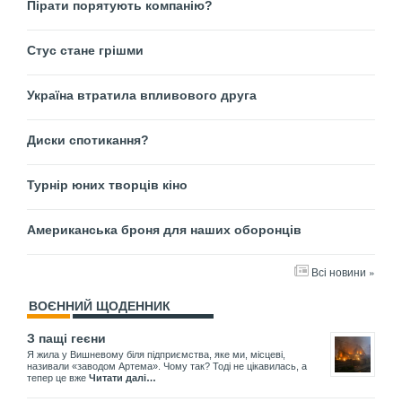
Пірати порятують компанію?
Стус стане грішми
Україна втратила впливового друга
Диски спотикання?
Турнір юних творців кіно
Американська броня для наших оборонців
Всі новини »
ВОЄННИЙ ЩОДЕННИК
З пащі геєни
Я жила у Вишневому біля підприємства, яке ми, місцеві,
називали «заводом Артема». Чому так? Тоді не цікавилась, а
тепер це вже
Читати далі…