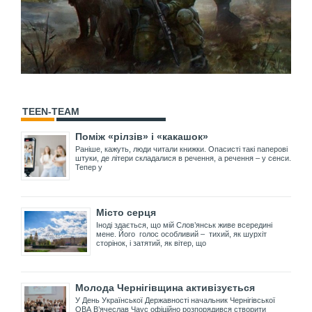
TEEN-TEAM
Поміж «рілзів» і «какашок»
Раніше, кажуть, люди читали книжки. Опасисті такі паперові
штуки, де літери складалися в речення, а речення – у сенси.
Тепер у
Місто серця
Іноді здається, що мій Слов’янськ живе всередині
мене. Його голос особливий – тихий, як шурхіт
сторінок, і затятий, як вітер, що
Молода Чернігівщина активізується
У День Української Державності начальник Чернігівської
ОВА В’ячеслав Чаус офіційно розпорядився створити