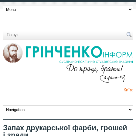
Київ:
Запах друкарської фарби, грошей
і зради