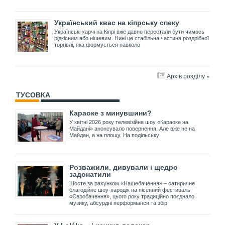
Український квас на кіпрську спеку
Українські харчі на Кіпрі вже давно перестали бути чимось
рідкісним або нішевим. Нині це стабільна частина роздрібної
торгівлі, яка формується навколо
Архів розділу »
ТУСОВКА
Караоке з минувшини?
У квітні 2026 року телевізійне шоу «Караоке на
Майдані» анонсувало повернення. Але вже не на
Майдан, а на площу. На подільську
Розважили, дивували і щедро
задонатили
Шосте за рахунком «Нашебачення» – сатиричне
благодійне шоу-пародія на пісенний фестиваль
«Євробачення», цього року традиційно поєднало
музику, абсурдні перформанси та збір