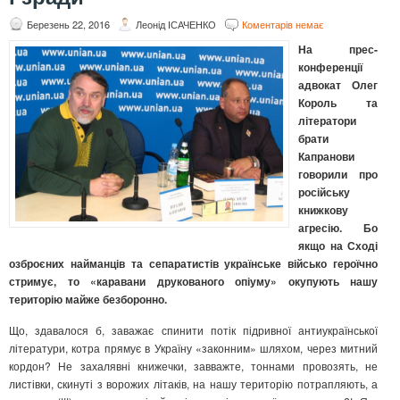
Березень 22, 2016
Леонід ІСАЧЕНКО
Коментарів немає
На прес-
конференції
адвокат Олег
Король та
літератори
брати
Капранови
говорили про
російську
книжкову
агресію. Бо
якщо на Сході
озброєних найманців та сепаратистів українське військо героїчно
стримує, то «каравани друкованого опіуму» окупують нашу
територію майже безборонно.
Що, здавалося б, заважає спинити потік підривної антиукраїнської
літератури, котра прямує в Україну «законним» шляхом, через митний
кордон? Не захалявні книжечки, завважте, тоннами провозять, не
листівки, скинуті з ворожих літаків, на нашу територію потрапляють, а