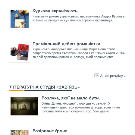
Куркова екранізують
Культовий роман українського письменника Андрія Куркова
«Пікнік на льоду» очікує повнометражна екранізація.
Преміальний дебют романістки
Українсько-канадська письменниця Марія Рева стала
лавреаткою премії «Amazon Canada First Novel Award 2026»
за свій дебютний роман «Endling», який побачив світ
Архів розділу »
ЛІТЕРАТУРНА СТУДІЯ «ЗАВ’ЯЗЬ»
Розлука, якої не мало бути…
Війна. До неї, кіношної, люди давно звикли. У
«вінйушки» граються покоління дітвори, вона чи не
головна тема комп’ютерних ігор. Уже давно
Розірване ґроно