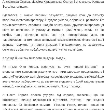
Алєксандра Сєвєра, Максіма Калашнікова, Сєргєя Бутковского, Фьодора
Бєрєзіна та інших.
Здавалося б, маємо перший результат, рішучий крок до захисту
власного життєвого простору. Є судова ухвала, є припис. Є розголос. От
тільки виставляти справжні і надійні загати чужій друкованій пропаганді
ніхто не поспішає. То ухвалу до митниці цілий місяць везли, то ще
якийсь папір загубили, щось «не так» потрактували, десь не
«додивилися», а тим часом антиукраїнською книжковою блекотою і далі
хвацько торгують на наших базарах і в крамницях, не ховаючись,
сміючись в обличчя небайдужим патріотичним українцям.
А тут ще й «не так тії вороги, як добрії люде».
Як тільки Олег Король звернувся до суду першої інстанції з
клопотанням доповнити ухвалу конкретними адресами представництв і
дистриб’юторських центрів вказаних російських видавництв в Україні, де
вже є книжки заборонених до ввезення видавництв (щоб заарештувати
наклад), – як відбувся «злив інформації». По суті, зрада.
А Олега Короля просто усунули від справи, заявивши, що не
потребують більше адвокатської підтримки. Раптово і без жодних
пояснень. За ініціативи самого Романа Гунди, голови правління
«Львівської обласної історико-посвітницької правозахисної організації