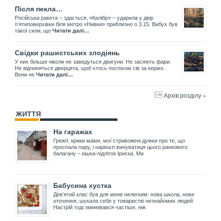
Після пекла…
Російська ракета – здається, «Калібр» – ударила у двір
пʼятиповерхівки біля метро «Нивки» приблизно о 3.15. Вибух був
такої сили, що
Читати далі…
Свідки рашистських злодіянь
У них більше ніколи не заведуться двигуни. Не засяють фари.
Не відчиняться дверцята, щоб хтось поспіхом сів за кермо.
Вони не
Читати далі…
Архів розділу »
ЖИТТЯ
На гаражах
Грюкіт, крики мами, мої стривожені думки про те, що
проспала пару, і нарешті винуватиця цього ранкового
балагану – кішка-підліток Іриска. Ми
Бабусина хустка
Дев’ятий клас був для мене нелегким: нова школа, нове
оточення, шукала себе у товаристві незнайомих людей.
Настрій тоді змінювався частіше, ніж