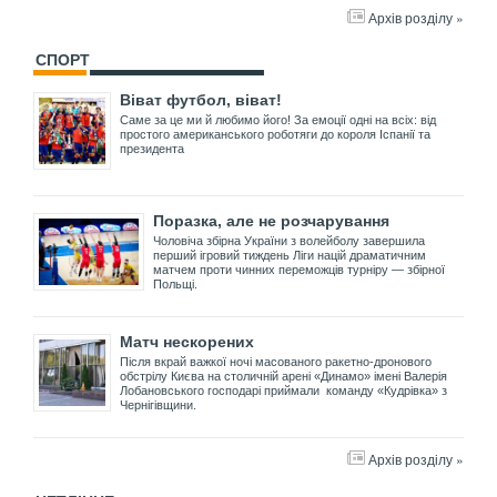
Архів розділу »
СПОРТ
Віват футбол, віват!
Саме за це ми й любимо його! За емоції одні на всіх: від
простого американського роботяги до короля Іспанії та
президента
Поразка, але не розчарування
Чоловіча збірна України з волейболу завершила
перший ігровий тиждень Ліги націй драматичним
матчем проти чинних переможців турніру — збірної
Польщі.
Матч нескорених
Після вкрай важкої ночі масованого ракетно-дронового
обстрілу Києва на столичній арені «Динамо» імені Валерія
Лобановського господарі приймали команду «Кудрівка» з
Чернігівщини.
Архів розділу »