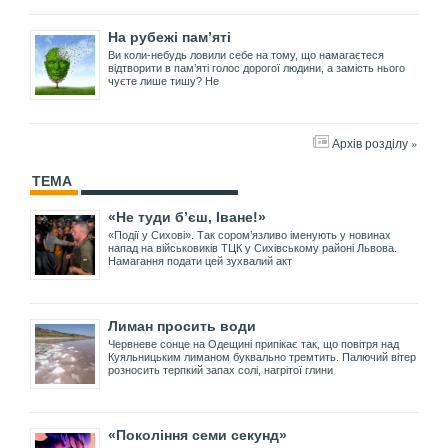
На рубежі пам’яті
Ви коли-небудь ловили себе на тому, що намагаєтеся
відтворити в пам’яті голос дорогої людини, а замість нього
чуєте лише тишу? Не
Архів розділу »
ТЕМА
«Не туди б’єш, Іване!»
«Події у Сихові». Так сором’язливо іменують у новинах
напад на військовиків ТЦК у Сихівському районі Львова.
Намагання подати цей зухвалий акт
Лиман просить води
Червневе сонце на Одещині припікає так, що повітря над
Куяльницьким лиманом буквально тремтить. Палючий вітер
розносить терпкий запах солі, нагрітої глини
«Покоління семи секунд»