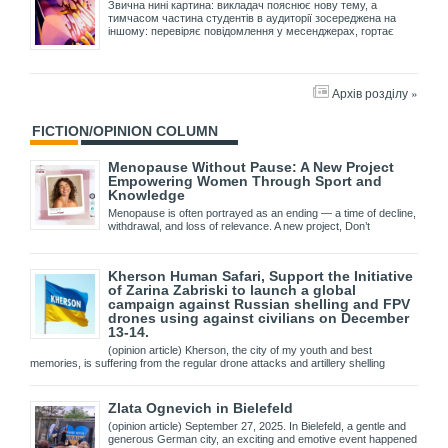
Звична нині картина: викладач пояснює нову тему, а
тимчасом частина студентів в аудиторії зосереджена на
іншому: перевіряє повідомлення у месенджерах, гортає
Архів розділу »
FICTION/OPINION COLUMN
Menopause Without Pause: A New Project
Empowering Women Through Sport and
Knowledge
Menopause is often portrayed as an ending — a time of decline,
withdrawal, and loss of relevance. A new project, Don’t
Kherson Human Safari, Support the Initiative
of Zarina Zabriski to launch a global
campaign against Russian shelling and FPV
drones using against civilians on December
13-14.
(opinion article) Kherson, the city of my youth and best
memories, is suffering from the regular drone attacks and artillery shelling
Zlata Ognevich in Bielefeld
(opinion article) September 27, 2025. In Bielefeld, a gentle and
generous German city, an exciting and emotive event happened