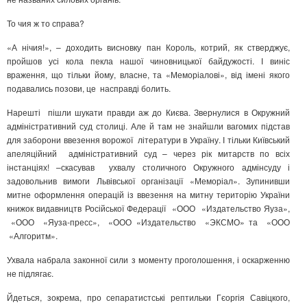
То чия ж то справа?
«А нічия!», – доходить висновку пан Король, котрий, як стверджує,
пройшов усі кола пекла нашої чиновницької байдужості. І виніс
враження, що тільки йому, власне, та «Меморіалові», від імені якого
подавались позови, це насправді болить.
Нарешті пішли шукати правди аж до Києва. Звернулися в Окружний
адміністративний суд столиці. Але й там не знайшли вагомих підстав
для заборони ввезення ворожої літератури в Україну. І тільки Київський
апеляційний адміністративний суд – через рік митарств по всіх
інстанціях! –скасував ухвалу столичного Окружного адмінсуду і
задовольнив вимоги Львівської організації «Меморіал». Зупинивши
митне оформлення операцій із ввезення на митну територію України
книжок видавництв Російської Федерації «ООО «Издательство Яуза»,
«ООО «Яуза-пресс», «ООО «Издательство «ЭКСМО» та «ООО
«Алгоритм».
Ухвала набрала законної сили з моменту проголошення, і оскарженню
не підлягає.
Йдеться, зокрема, про сепаратистські рептильки Гєоргія Савіцкого,