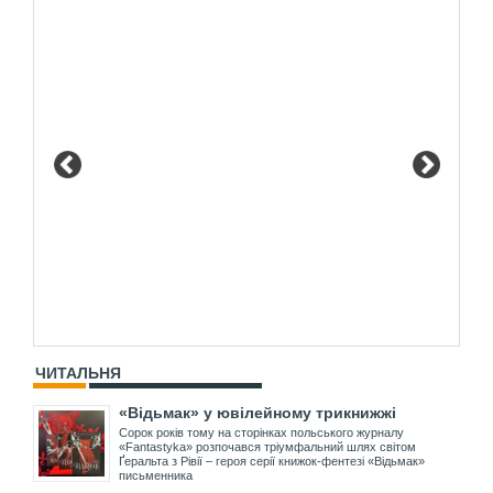
ЧИТАЛЬНЯ
«Відьмак» у ювілейному трикнижжі
Сорок років тому на сторінках польського журналу
«Fantastyka» розпочався тріумфальний шлях світом
Ґеральта з Рівії – героя серії книжок-фентезі «Відьмак»
письменника