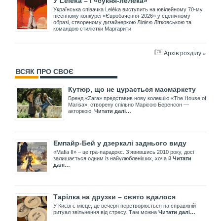
У Leléka – і «сукня-лелека»
Українська співачка Leléka виступить на ювілейному 70-му
пісенному конкурсі «Євробачення-2026» у сценічному
образі, створеному дизайнеркою Лілією Літковською та
командою стилістки Маргарити
Архів розділу »
ВСЯК ПРО СВОЄ
Кутюр, що не цурається масмаркету
Бренд «Zara» представив нову колекцію «The House of
Marisa», створену спільно Марісою Беренсон —
акторкою,
Читати далі…
Емпайр-Бей у дзеркалі заднього виду
«Mafia II» – це гра-парадокс. З’явившись 2010 року, досі
залишається одним із найулюбленіших, хоча й
Читати
далі…
Тарілка на друзки – свято вдалося
У Києві є місце, де вечеря перетворюється на справжній
ритуал звільнення від стресу. Там можна
Читати далі…