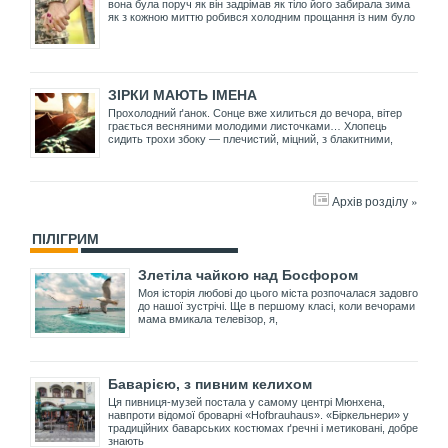
вона була поруч як він задрімав як тіло його забирала зима
як з кожною миттю робився холодним прощання із ним було
ЗІРКИ МАЮТЬ ІМЕНА
Прохолодний ґанок. Сонце вже хилиться до вечора, вітер
грається весняними молодими листочками… Хлопець
сидить трохи збоку — плечистий, міцний, з блакитними,
Архів розділу »
ПІЛІГРИМ
Злетіла чайкою над Босфором
Моя історія любові до цього міста розпочалася задовго
до нашої зустрічі. Ще в першому класі, коли вечорами
мама вмикала телевізор, я,
Баварією, з пивним келихом
Ця пивниця-музей постала у самому центрі Мюнхена,
навпроти відомої броварні «Hofbrauhaus». «Біркельнери» у
традиційних баварських костюмах ґречні і метиковані, добре
знають