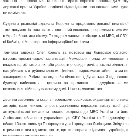
законно (!!!) ввозяться мільйонні тиражі ворожої пропаганди?! Яку
державні органи України, наділені відповідними повноваженнями, тупо
не помічають.
Судячи з розповіді адвоката Короля та продемонстрованої ним цілої
теки документів, постає геть невтішний висновок: з ворожими книжками
в Україні боротися нікому. Те жодним чином не обходить ні МВС, ні СБУ,
ні Кабмін, ні Міністерство інформаційної політики…
Той-таки адвокат Олег Король за позовом від Львівської обласної
історико-просвітницької організації «Меморіал» понад рік «воював» з
владою на різних рівнях, аби довести очевидні речі: в нас «стріляють»,
нас убивають отруйним словом. Цинічно і широкомасштабно – а ми не
захищаємося. Робимо вигляд, ніби нічого не відбувається. З-під нашого
будинку вибивають – цеглина за цеглиною – підмурівок, а ми
поховалися, ніби не у власному домі. Наче тимчасові гості.
Десятки звернень та скарг з переліками російських видавництв, прізвищ
авторів, назв книжок, з розтлумаченням ворожого змісту всієї цієї
антиукраїнської писанини подано, зокрема, до МВС України та його
Львівського обласного управління, до СБУ України та її підрозділу в
області.Звертались до Генпрокуратури і прокурора Львівщини. Звідусіль
отримано стоси відписок про те, що то є справа свідомості українців, а
не названих силових органів.