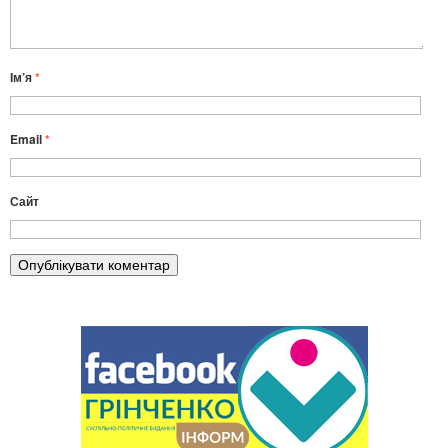
Ім’я
*
Email
*
Сайт