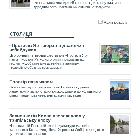
Регіональний молодіжний конгрес. Цей консультативно-
дорадчий орган покликаний активніше залучати
Архів розділу »
СТОЛИЦЯ
«Протасів Яр» зібрав відважних і
небайдужих
Цьогорічний четвертий фестиваль «Протасів Яр»
пам’яті Романа Ратушного, який проходить під
гаслом: «Щоб слова не дзвеніли, а важили»,
традиційно об’єднав громадських
Простір поза часом
Вже на виході зі станції метро «Почайна» відчуваєш
характерний запах старих книжок. Дорога до «блошиного
ринку» веде повз невеличкі крамнички, задні
Засновників Києва «перенесли» у
трипільську епоху
На столичній Поштовій площі скульптури малюків –
засновників Києва Кия, Щека, Хорива та Либіді перевдягли
у трипільське вбрання.