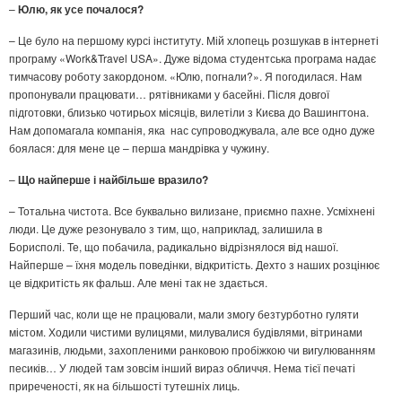
–
Юлю, як усе почалося?
– Це було на першому курсі інституту. Мій хлопець розшукав в інтернеті
програму «Work&Travel USA». Дуже відома студентська програма надає
тимчасову роботу закордоном. «Юлю, погнали?». Я погодилася. Нам
пропонували працювати… рятівниками у басейні. Після довгої
підготовки, близько чотирьох місяців, вилетіли з Києва до Вашингтона.
Нам допомагала компанія, яка нас супроводжувала, але все одно дуже
боялася: для мене це – перша мандрівка у чужину.
–
Що найперше і найбільше вразило?
– Тотальна чистота. Все буквально вилизане, приємно пахне. Усміхнені
люди. Це дуже резонувало з тим, що, наприклад, залишила в
Борисполі. Те, що побачила, радикально відрізнялося від нашої.
Найперше – їхня модель поведінки, відкритість. Дехто з наших розцінює
це відкритість як фальш. Але мені так не здається.
Перший час, коли ще не працювали, мали змогу безтурботно гуляти
містом. Ходили чистими вулицями, милувалися будівлями, вітринами
магазинів, людьми, захопленими ранковою пробіжкою чи вигулюванням
песиків… У людей там зовсім інший вираз обличчя. Нема тієї печаті
приреченості, як на більшості тутешніх лиць.