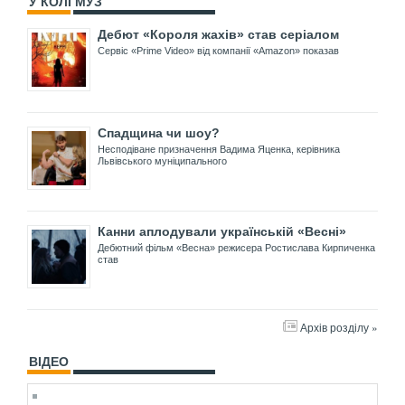
У КОЛІ МУЗ
Дебют «Короля жахів» став серіалом
Сервіс «Prime Video» від компанії «Amazon» показав
Спадщина чи шоу?
Несподіване призначення Вадима Яценка, керівника
Львівського муніципального
Канни аплодували українській «Весні»
Дебютний фільм «Весна» режисера Ростислава Кирпиченка
став
Архів розділу »
ВІДЕО