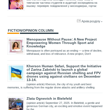
тимчасом частина студентів в аудиторії зосереджена на
іншому: перевіряє повідомлення у месенджерах, гортає
Архів розділу »
FICTION/OPINION COLUMN
Menopause Without Pause: A New Project
Empowering Women Through Sport and
Knowledge
Menopause is often portrayed as an ending — a time of decline,
withdrawal, and loss of relevance. A new project, Don’t
Kherson Human Safari, Support the Initiative
of Zarina Zabriski to launch a global
campaign against Russian shelling and FPV
drones using against civilians on December
13-14.
(opinion article) Kherson, the city of my youth and best
memories, is suffering from the regular drone attacks and artillery shelling
Zlata Ognevich in Bielefeld
(opinion article) September 27, 2025. In Bielefeld, a gentle and
generous German city, an exciting and emotive event happened
for the