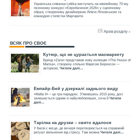
Українська співачка Leléka виступить на ювілейному 70-му
пісенному конкурсі «Євробачення-2026» у сценічному
образі, створеному дизайнеркою Лілією Літковською та
командою стилістки Маргарити
Архів розділу »
ВСЯК ПРО СВОЄ
Кутюр, що не цурається масмаркету
Бренд «Zara» представив нову колекцію «The House of
Marisa», створену спільно Марісою Беренсон —
акторкою,
Читати далі…
Емпайр-Бей у дзеркалі заднього виду
«Mafia II» – це гра-парадокс. З’явившись 2010 року, досі
залишається одним із найулюбленіших, хоча й
Читати
далі…
Тарілка на друзки – свято вдалося
У Києві є місце, де вечеря перетворюється на справжній
ритуал звільнення від стресу. Там можна
Читати далі…