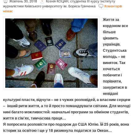
Жовтень 30, 2018
Ксенія КОЦАН, студентка ІІІ курсу Інституту
журналістики Київського університету ім. Бориса Грінченка
Коментарів
немає
Життя за
кордоном все
більше
цікавить
українців.
Студентська
молодь – не
виняток. Так
хочеться
побачити і
порівняти,
зануритися в
невідані
культурні пласти, відчути – не з чужих розповідей, а власним серцем
– інший ритм життя, а то й просто помандрувати світами. Для молоді
нині багато можливостей: навчальні програми за обміном студентів,
життя в сім’ях, тимчасова праця…
Я попросила розповісти про подорож до США Юлію. Їй 25 років, вона
історик за освітою і ще у 18 ризикнула податися за Океан…