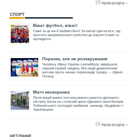
Архів розділу »
СПОРТ
Віват футбол, віват!
Саме за це ми й любимо його! За емоції одні на всіх: від
простого американського роботяги до короля Іспанії та
президента
Поразка, але не розчарування
Чоловіча збірна України з волейболу завершила
перший ігровий тиждень Ліги націй драматичним
матчем проти чинних переможців турніру — збірної
Польщі.
Матч нескорених
Після вкрай важкої ночі масованого ракетно-дронового
обстрілу Києва на столичній арені «Динамо» імені Валерія
Лобановського господарі приймали команду «Кудрівка» з
Чернігівщини.
Архів розділу »
НЕТЛІННЕ