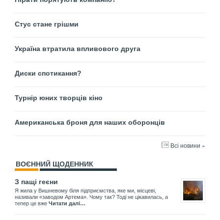
Стус стане грішми
Україна втратила впливового друга
Диски спотикання?
Турнір юних творців кіно
Американська броня для наших оборонців
Всі новини »
ВОЄННИЙ ЩОДЕННИК
З пащі геєни
Я жила у Вишневому біля підприємства, яке ми, місцеві,
називали «заводом Артема». Чому так? Тоді не цікавилась, а
тепер це вже
Читати далі…