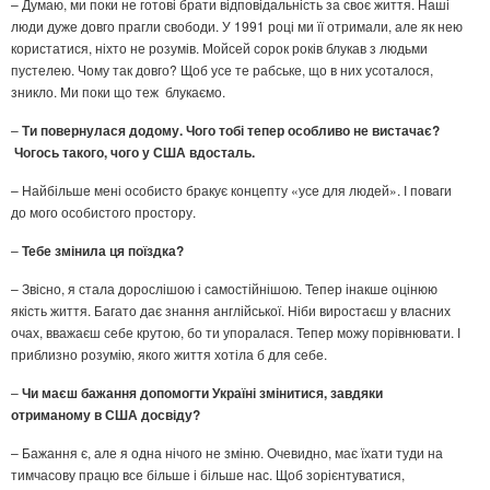
– Думаю, ми поки не готові брати відповідальність за своє життя. Наші
люди дуже довго прагли свободи. У 1991 році ми її отримали, але як нею
користатися, ніхто не розумів. Мойсей сорок років блукав з людьми
пустелею. Чому так довго? Щоб усе те рабське, що в них усоталося,
зникло. Ми поки що теж блукаємо.
–
Ти повернулася додому. Чого тобі тепер особливо не вистачає?
Чогось такого, чого у США вдосталь.
– Найбільше мені особисто бракує концепту «усе для людей». І поваги
до мого особистого простору.
–
Тебе змінила ця поїздка?
– Звісно, я стала дорослішою і самостійнішою. Тепер інакше оцінюю
якість життя. Багато дає знання англійської. Ніби виростаєш у власних
очах, вважаєш себе крутою, бо ти упоралася. Тепер можу порівнювати. І
приблизно розумію, якого життя хотіла б для себе.
–
Чи маєш бажання допомогти Україні змінитися, завдяки
отриманому в США досвіду?
– Бажання є, але я одна нічого не зміню. Очевидно, має їхати туди на
тимчасову працю все більше і більше нас. Щоб зорієнтуватися,