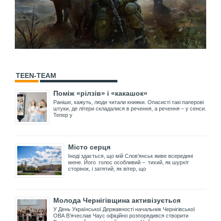
TEEN-TEAM
Поміж «рілзів» і «какашок»
Раніше, кажуть, люди читали книжки. Опасисті такі паперові
штуки, де літери складалися в речення, а речення – у сенси.
Тепер у
Місто серця
Іноді здається, що мій Слов’янськ живе всередині
мене. Його голос особливий – тихий, як шурхіт
сторінок, і затятий, як вітер, що
Молода Чернігівщина активізується
У День Української Державності начальник Чернігівської
ОВА В’ячеслав Чаус офіційно розпорядився створити