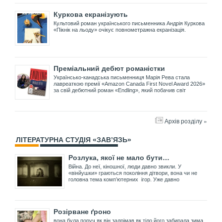
Куркова екранізують
Культовий роман українського письменника Андрія Куркова
«Пікнік на льоду» очікує повнометражна екранізація.
Преміальний дебют романістки
Українсько-канадська письменниця Марія Рева стала
лавреаткою премії «Amazon Canada First Novel Award 2026»
за свій дебютний роман «Endling», який побачив світ
Архів розділу »
ЛІТЕРАТУРНА СТУДІЯ «ЗАВ’ЯЗЬ»
Розлука, якої не мало бути…
Війна. До неї, кіношної, люди давно звикли. У
«вінйушки» граються покоління дітвори, вона чи не
головна тема комп’ютерних ігор. Уже давно
Розірване ґроно
вона була поруч як він задрімав як тіло його забирала зима