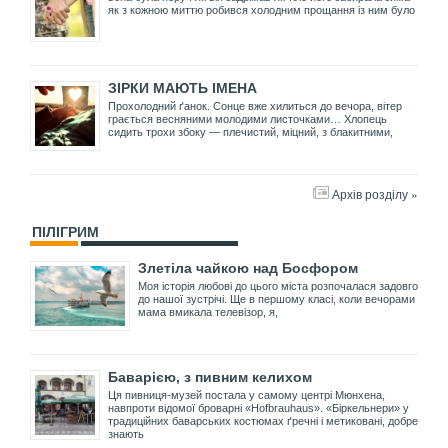
як з кожною миттю робився холодним прощання із ним було
ЗІРКИ МАЮТЬ ІМЕНА
Прохолодний ґанок. Сонце вже хилиться до вечора, вітер
грається весняними молодими листочками… Хлопець
сидить трохи збоку — плечистий, міцний, з блакитними,
Архів розділу »
ПІЛІГРИМ
Злетіла чайкою над Босфором
Моя історія любові до цього міста розпочалася задовго
до нашої зустрічі. Ще в першому класі, коли вечорами
мама вмикала телевізор, я,
Баварією, з пивним келихом
Ця пивниця-музей постала у самому центрі Мюнхена,
навпроти відомої броварні «Hofbrauhaus». «Біркельнери» у
традиційних баварських костюмах ґречні і метиковані, добре
знають