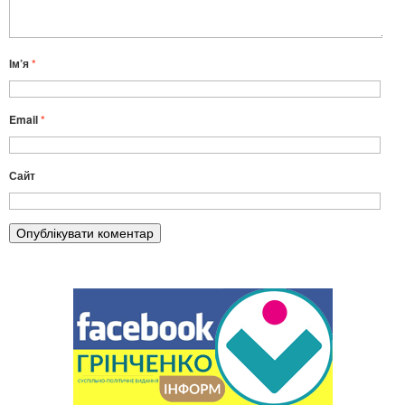
Ім’я
*
Email
*
Сайт