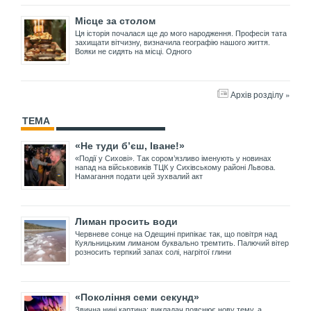
Місце за столом
Ця історія почалася ще до мого народження. Професія тата
захищати вітчизну, визначила географію нашого життя.
Вояки не сидять на місці. Одного
Архів розділу »
ТЕМА
«Не туди б’єш, Іване!»
«Події у Сихові». Так сором’язливо іменують у новинах
напад на військовиків ТЦК у Сихівському районі Львова.
Намагання подати цей зухвалий акт
Лиман просить води
Червневе сонце на Одещині припікає так, що повітря над
Куяльницьким лиманом буквально тремтить. Палючий вітер
розносить терпкий запах солі, нагрітої глини
«Покоління семи секунд»
Звична нині картина: викладач пояснює нову тему, а