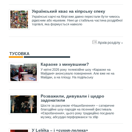
Український квас на кіпрську спеку
Українські харчі на Кіпрі вже давно перестали бути чимось
рідкісним або нішевим. Нині це стабільна частина роздрібної
торгівлі, яка формується навколо
Архів розділу »
ТУСОВКА
Караоке з минувшини?
У квітні 2026 року телевізійне шоу «Караоке на
Майдані» анонсувало повернення. Але вже не на
Майдан, а на площу. На подільську
Розважили, дивували і щедро
задонатили
Шосте за рахунком «Нашебачення» – сатиричне
благодійне шоу-пародія на пісенний фестиваль
«Євробачення», цього року традиційно поєднало
музику, абсурдні перформанси та збір
У Leléka – і «сукня-лелека»