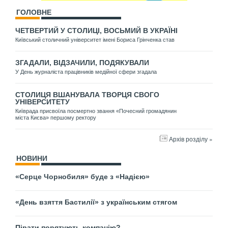
ГОЛОВНЕ
ЧЕТВЕРТИЙ У СТОЛИЦІ, ВОСЬМИЙ В УКРАЇНІ
Київський столичний університет імені Бориса Грінченка став
ЗГАДАЛИ, ВІДЗАЧИЛИ, ПОДЯКУВАЛИ
У День журналіста працівників медійної сфери згадала
СТОЛИЦЯ ВШАНУВАЛА ТВОРЦЯ СВОГО
УНІВЕРСИТЕТУ
Київрада присвоїла посмертно звання «Почесний громадянин
міста Києва» першому ректору
Архів розділу »
НОВИНИ
«Серце Чорнобиля» буде з «Надією»
«День взяття Бастилії» з українським стягом
Пірати порятують компанію?