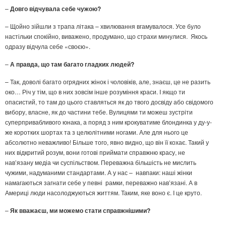
–
Довго відчувала себе чужою?
– Щойно зійшли з трапа літака – хвилювання вгамувалося. Усе було
настільки спокійно, виважено, продумано, що страхи минулися. Якось
одразу відчула себе «своєю».
–
А правда, що там багато гладких людей?
– Так, доволі багато огрядних жінок і чоловіків, але, знаєш, це не разить
око… Річ у тім, що в них зовсім інше розуміння краси. І якщо ти
опасистий, то там до цього ставляться як до твого досвіду або свідомого
вибору, власне, як до частини тебе. Вулицями ти можеш зустріти
суперпривабливого юнака, а поряд з ним крокуватиме блондинка у ду-у-
же коротких шортах та з целюлітними ногами. Але для нього це
абсолютно неважливо! Більше того, явно видно, що він її кохає. Такий у
них відкритий розум, вони готові приймати справжню красу, не
нав’язану медіа чи суспільством. Переважна більшість не мислить
чужими, надуманими стандартами. А у нас – навпаки: наші жінки
намагаються загнати себе у певні рамки, переважно нав’язані. А в
Америці люди насолоджуються життям. Таким, яке воно є. І це круто.
–
Як вважаєш, ми можемо стати справжнішими?