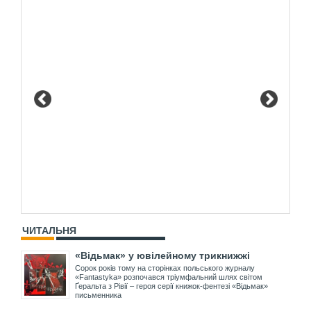
ЧИТАЛЬНЯ
«Відьмак» у ювілейному трикнижжі
Сорок років тому на сторінках польського журналу
«Fantastyka» розпочався тріумфальний шлях світом
Ґеральта з Рівії – героя серії книжок-фентезі «Відьмак»
письменника