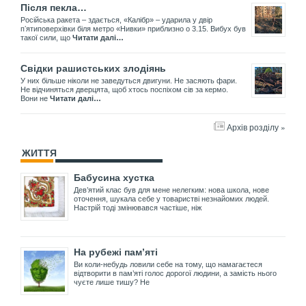
Після пекла…
Російська ракета – здається, «Калібр» – ударила у двір
пʼятиповерхівки біля метро «Нивки» приблизно о 3.15. Вибух був
такої сили, що
Читати далі…
Свідки рашистських злодіянь
У них більше ніколи не заведуться двигуни. Не засяють фари.
Не відчиняться дверцята, щоб хтось поспіхом сів за кермо.
Вони не
Читати далі…
Архів розділу »
ЖИТТЯ
Бабусина хустка
Дев’ятий клас був для мене нелегким: нова школа, нове
оточення, шукала себе у товаристві незнайомих людей.
Настрій тоді змінювався частіше, ніж
На рубежі пам’яті
Ви коли-небудь ловили себе на тому, що намагаєтеся
відтворити в пам’яті голос дорогої людини, а замість нього
чуєте лише тишу? Не