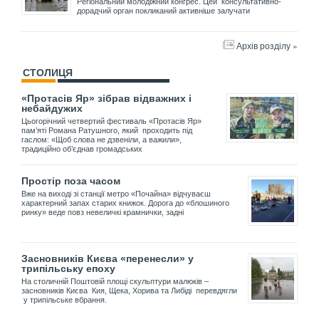
Регіональний молодіжний конгрес. Цей консультативно-
дорадчий орган покликаний активніше залучати
Архів розділу »
СТОЛИЦЯ
«Протасів Яр» зібрав відважних і
небайдужих
Цьогорічний четвертий фестиваль «Протасів Яр»
пам’яті Романа Ратушного, який проходить під
гаслом: «Щоб слова не дзвеніли, а важили»,
традиційно об’єднав громадських
Простір поза часом
Вже на виході зі станції метро «Почайна» відчуваєш
характерний запах старих книжок. Дорога до «блошиного
ринку» веде повз невеличкі крамнички, задні
Засновників Києва «перенесли» у
трипільську епоху
На столичній Поштовій площі скульптури малюків –
засновників Києва Кия, Щека, Хорива та Либіді перевдягли
у трипільське вбрання.