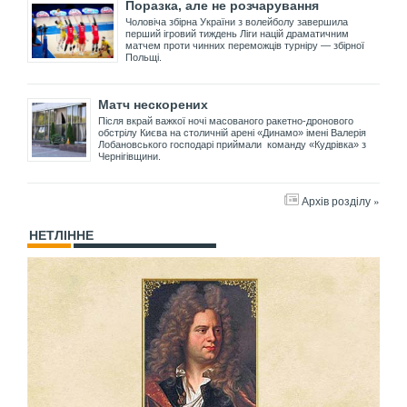
Поразка, але не розчарування
Чоловіча збірна України з волейболу завершила
перший ігровий тиждень Ліги націй драматичним
матчем проти чинних переможців турніру — збірної
Польщі.
Матч нескорених
Після вкрай важкої ночі масованого ракетно-дронового
обстрілу Києва на столичній арені «Динамо» імені Валерія
Лобановського господарі приймали команду «Кудрівка» з
Чернігівщини.
Архів розділу »
НЕТЛІННЕ