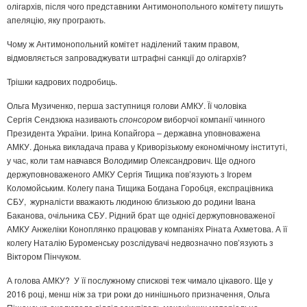
олігархів, після чого представники Антимонопольного комітету пишуть
апеляцію, яку програють.
Чому ж Антимонопольний комітет наділений таким правом,
відмовляється запроваджувати штрафні санкції до олігархів?
Трішки кадрових подробиць.
Ольга Музиченко, перша заступниця голови АМКУ. Її чоловіка
Сергія Сендзюка називають
спонсор
ом
виборчої компанії чинного
Президента України. Ірина Копайгора – державна уповноважена
АМКУ. Донька викладача права у Криворізькому економічному інституті,
у час, коли там навчався Володимир Олександрович. Ще одного
держуповноваженого АМКУ Сергія Тищика пов’язують з Ігорем
Коломойським. Колегу пана Тищика Богдана Горобця, експрацівника
СБУ, журналісти вважають людиною близькою до родини Івана
Баканова, очільника СБУ. Рідний брат ще однієї держуповноваженої
АМКУ Анжеліки Коноплянко працював у компаніях Ріната Ахметова. А її
колегу Наталію Буроменську розслідувачі недвозначно пов’язують з
Віктором Пінчуком.
А голова АМКУ? У її послужному спискові теж чимало цікавого. Ще у
2016 році, менш ніж за три роки до нинішнього призначення, Ольга