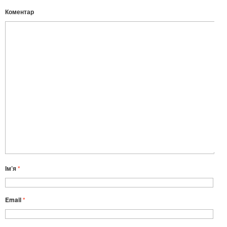
Коментар
Ім’я
*
Email
*