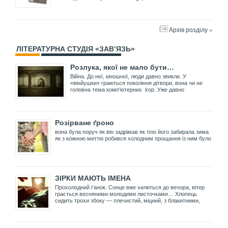
Архів розділу »
ЛІТЕРАТУРНА СТУДІЯ «ЗАВ’ЯЗЬ»
Розлука, якої не мало бути…
Війна. До неї, кіношної, люди давно звикли. У
«вінйушки» граються покоління дітвори, вона чи не
головна тема комп’ютерних ігор. Уже давно
Розірване ґроно
вона була поруч як він задрімав як тіло його забирала зима
як з кожною миттю робився холодним прощання із ним було
ЗІРКИ МАЮТЬ ІМЕНА
Прохолодний ґанок. Сонце вже хилиться до вечора, вітер
грається весняними молодими листочками… Хлопець
сидить трохи збоку — плечистий, міцний, з блакитними,