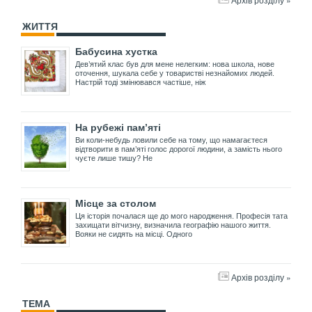
ЖИТТЯ
Бабусина хустка
Дев’ятий клас був для мене нелегким: нова школа, нове
оточення, шукала себе у товаристві незнайомих людей.
Настрій тоді змінювався частіше, ніж
На рубежі пам’яті
Ви коли-небудь ловили себе на тому, що намагаєтеся
відтворити в пам’яті голос дорогої людини, а замість нього
чуєте лише тишу? Не
Місце за столом
Ця історія почалася ще до мого народження. Професія тата
захищати вітчизну, визначила географію нашого життя.
Вояки не сидять на місці. Одного
Архів розділу »
ТЕМА