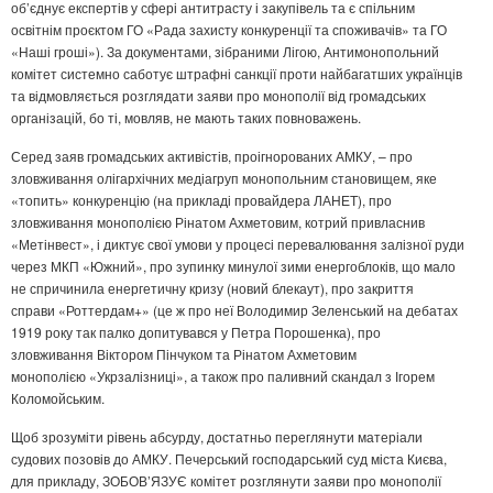
об’єднує експертів у сфері антитрасту і закупівель та є спільним
освітнім проєктом ГО «Рада захисту конкуренції та споживачів» та ГО
«Наші гроші»). За документами, зібраними Лігою, Антимонопольний
комітет системно саботує штрафні санкції проти найбагатших українців
та відмовляється розглядати заяви про монополії від громадських
організацій, бо ті, мовляв, не мають таких повноважень.
Серед заяв громадських активістів, проігнорованих АМКУ, – про
зловживання олігархічних медіагруп монопольним становищем, яке
«топить» конкуренцію (на прикладі провайдера ЛАНЕТ), про
зловживання монополією Рінатом Ахметовим, котрий привласнив
«Метінвест», і диктує свої умови у процесі перевалювання залізної руди
через МКП «Южний», про зупинку минулої зими енергоблоків, що мало
не спричинила енергетичну кризу (новий блекаут), про закриття
справи «Роттердам+» (це ж про неї Володимир Зеленський на дебатах
1919 року так палко допитувався у Петра Порошенка), про
зловживання Віктором Пінчуком та Рінатом Ахметовим
монополією «Укрзалізниці», а також про паливний скандал з Ігорем
Коломойським.
Щоб зрозуміти рівень абсурду, достатньо переглянути матеріали
судових позовів до АМКУ. Печерський господарський суд міста Києва,
для прикладу, ЗОБОВ’ЯЗУЄ комітет розглянути заяви про монополії