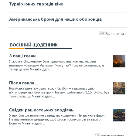
Турнір юних творців кіно
Американська броня для наших оборонців
Всі новини »
ВОЄННИЙ ЩОДЕННИК
З пащі геєни
Я жила у Вишневому біля підприємства, яке ми, місцеві,
називали «заводом Артема». Чому так? Тоді не цікавилась, а
тепер це вже
Читати далі…
Після пекла…
Російська ракета – здається, «Калібр» – ударила у двір
пʼятиповерхівки біля метро «Нивки» приблизно о 3.15. Вибух був
такої сили, що
Читати далі…
Свідки рашистських злодіянь
У них більше ніколи не заведуться двигуни. Не засяють фари.
Не відчиняться дверцята, щоб хтось поспіхом сів за кермо.
Вони не
Читати далі…
Архів розділу »