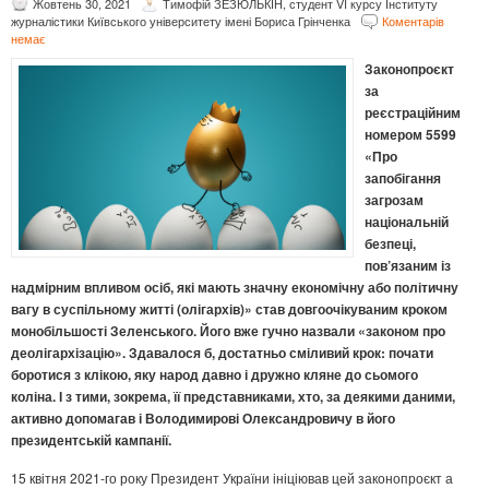
Жовтень 30, 2021
Тимофій ЗЕЗЮЛЬКІН, студент VI курсу Інституту
журналістики Київського університету імені Бориса Грінченка
Коментарів
немає
Законопроєкт
за
реєстраційним
номером
5599
«Про
запобігання
загрозам
національній
безпеці,
пов’язаним із
надмірним впливом осіб, які мають значну економічну або політичну
вагу в суспільному житті (олігархів)»
став довгоочікуваним кроком
монобільшості
Зеленського.
Його
вже
гучно
назвали
«законом про
деолігархізацію
». Здавалося б, достатньо сміливий крок
:
почати
боротися з
клікою, яку народ давно і дружно кляне до сьомого
коліна. І з
тими,
зокрема,
її представниками,
хто, за деякими даними,
активно
допомагав
і Володимирові Олександровичу в його
президентській кампанії
.
15 квітня 2021-го року Президент України ініціював цей законопроєкт а