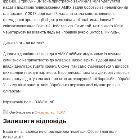
фракції. З трибуни ВР вона пристрасно закликала колег-депутатів
надати додаткові повноваження АМКУ задля боротьби з ненависними
олігархами. У 2017 році пані Роксолана стала співзасновницею
громадської організації «Центр економічної політики». Іншим її
співзасновником є Вікентій Чеботарьов. Саме той, матір якого Юлію
Чеботарьову називають ледь не «правою рукою Віктора Пінчука».
Дивні збіги – чи не так?
Допоки відповідальні посади в АМКУ обійматимуть люди із вельми
сумнівною непричетністю до олігархів, важко вірити в добрі наміри
влади деолігархізувати країну. Схоже, так само сумніваються у щирості
цих намірів і західні партнери. Європейська палата аудиторів у вересні
цього року підготувала звіт про стан антикорупційної боротьби в Україні.
У ньому чітка констатація: Українська держава досі підконтрольна
олігархам.
https://youtu.be/elJBJW2M_AE
Опубліковано в
Суспільство
,
ТЕМА
Залишити відповідь
Ваша e-mail адреса не оприлюднюватиметься.
Обов’язкові поля
позначені
*