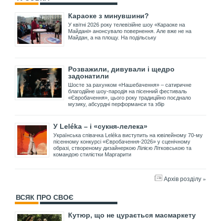
Караоке з минувшини?
У квітні 2026 року телевізійне шоу «Караоке на
Майдані» анонсувало повернення. Але вже не на
Майдан, а на площу. На подільську
Розважили, дивували і щедро
задонатили
Шосте за рахунком «Нашебачення» – сатиричне
благодійне шоу-пародія на пісенний фестиваль
«Євробачення», цього року традиційно поєднало
музику, абсурдні перформанси та збір
У Leléka – і «сукня-лелека»
Українська співачка Leléka виступить на ювілейному 70-му
пісенному конкурсі «Євробачення-2026» у сценічному
образі, створеному дизайнеркою Лілією Літковською та
командою стилістки Маргарити
Архів розділу »
ВСЯК ПРО СВОЄ
Кутюр, що не цурається масмаркету