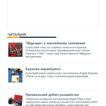
ЧИТАЛЬНЯ
«Відьмак» у ювілейному трикнижжі
Сорок років тому на сторінках польського журналу
«Fantastyka» розпочався тріумфальний шлях світом
Ґеральта з Рівії – героя серії книжок-фентезі «Відьмак»
письменника
Куркова екранізують
Культовий роман українського письменника Андрія Куркова
«Пікнік на льоду» очікує повнометражна екранізація.
Преміальний дебют романістки
Українсько-канадська письменниця Марія Рева стала
лавреаткою премії «Amazon Canada First Novel Award 2026»
за свій дебютний роман «Endling», який побачив світ