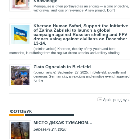
Knowledge
Menopause is often portrayed as an ending — a time of decline,
withdrawal, and loss of relevance. A new project, Don’t
Kherson Human Safari, Support the Initiative
of Zarina Zabriski to launch a global
campaign against Russian shelling and FPV
drones using against civilians on December
13-14.
(opinion article) Kherson, the city of my youth and best
memories, is suffering from the regular drone attacks and artillery shelling
Zlata Ognevich in Bielefeld
(opinion article) September 27, 2025. In Bielefeld, a gentle and
generous German city, an exciting and emotive event happened
for the
Архів розділу »
ФОТОБУК
МІСТО ДИХАЄ ТУМАНОМ…
Березень 24, 2026