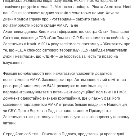
Піщанська очолювала відділ закупівель механічних матеріально-
технічних ресурсів компанії «Метінвест» олігарха Ріната Ахметова. Нині
пані Ольга запевняє: жодних зв’язків з Ахметовим не має. Хоча за
дивним збігом справу про «Роттердам+» закрито саме на
початку роботи нового складу АМКУ. Та не
Ахметовим єдиним. Випливла інформація, що сестра Ольги Піщанської
Світлана, власниця ТОВ «Сан Томассо С.Р.Л», оформила на себе віллу
Зеленських в Італії. А 2014 року засвітилася постами у «ВКонтактє» про
те, що «США спонсор світового тероризму», що «Майдан влаштували
дурні і невігласи», що «ЛДНР – це боротьба за честь та право на
існування».
Фракція монобільшості нині намагається узаконити додаткові
повноваження АМКУ. Законопроєкт про Антимонопольний комітет за
реєстраційним номером 5431 розширює їх настільки, що в
парламентському комітеті з питань антикорупційної політики і в НАЗК
документ одностайно визнано корупційним. Ще б пак – у разі його
схвалення парламентом АМКУ отримає більше влади, ніж Нацполіція
чи СБУ. Проте Верховна Рада за наполяганням Президента
Зеленського таки розглянула і проголосувала законопроєкт у першому
читанні.
Серед його лобістів – Роксолана Підласа, представниця провладної