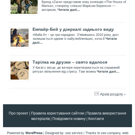
Бренд «Zara» представив нову колекцію «The House of
Marisa», створену спільно Марісою Беренсон —
акторкою,
Читати далі…
Емпайр-Бей у дзеркалі заднього виду
«Mafia II» – це гра-парадокс. З’явившись 2010 року, досі
залишається одним із найулюбленіших, хоча й
Читати
далі…
Тарілка на друзки – свято вдалося
У Києві є місце, де вечеря перетворюється на справжній
ритуал звільнення від стресу. Там можна
Читати далі…
Архів розділу »
Про проект
|
Правила користування сайтом
|
Правила використання
матеріалів
|
Повідомити новину
|
Контакти
Powered by
| Designed by:
seo service
| Thanks to
seo company
,
web
WordPress