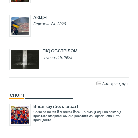
АКЦІЯ
Березень 24, 2026
ПІД ОБСТРІЛОМ
Грудень 15, 2025
Архів розділу »
СПОРТ
Віват футбол, віват!
Саме за це ми й любимо його! За емоції одні на всіх: від
простого американського роботяги до короля Іспанії та
президента