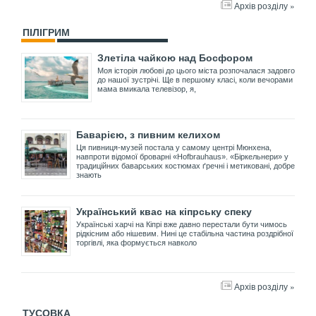
Архів розділу »
ПІЛІГРИМ
Злетіла чайкою над Босфором
Моя історія любові до цього міста розпочалася задовго
до нашої зустрічі. Ще в першому класі, коли вечорами
мама вмикала телевізор, я,
Баварією, з пивним келихом
Ця пивниця-музей постала у самому центрі Мюнхена,
навпроти відомої броварні «Hofbrauhaus». «Біркельнери» у
традиційних баварських костюмах ґречні і метиковані, добре
знають
Український квас на кіпрську спеку
Українські харчі на Кіпрі вже давно перестали бути чимось
рідкісним або нішевим. Нині це стабільна частина роздрібної
торгівлі, яка формується навколо
Архів розділу »
ТУСОВКА