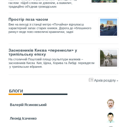
гаслом: «Щоб слова не дзвеніли, а важили»,
традиційно об’єднав громадських
Простір поза часом
Вже на виході зі станції метро «Почайна» відчуваєш
характерний запах старих книжок. Дорога до «блошиного
ринку» веде повз невеличкі крамнички, задні
Засновників Києва «перенесли» у
трипільську епоху
На столичній Поштовій площі скульптури малюків –
засновників Києва Кия, Щека, Хорива та Либіді перевдягли
у трипільське вбрання.
Архів розділу »
БЛОГИ
Валерій Ясиновський
Леонід Ісаченко