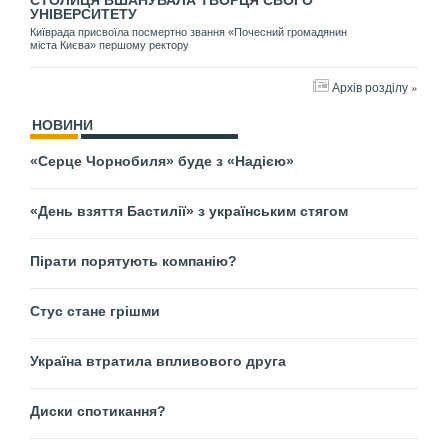
СТОЛИЦЯ ВШАНУВАЛА ТВОРЦЯ СВОГО
УНІВЕРСИТЕТУ
Київрада присвоїла посмертно звання «Почесний громадянин
міста Києва» першому ректору
Архів розділу »
НОВИНИ
«Серце Чорнобиля» буде з «Надією»
«День взяття Бастилії» з українським стягом
Пірати порятують компанію?
Стус стане грішми
Україна втратила впливового друга
Диски спотикання?