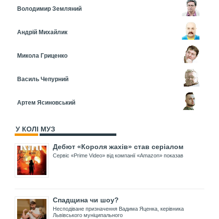
Володимир Земляний
Андрій Михайлик
Микола Гриценко
Василь Чепурний
Артем Ясиновський
У КОЛІ МУЗ
Дебют «Короля жахів» став серіалом
Сервіс «Prime Video» від компанії «Amazon» показав
Спадщина чи шоу?
Несподіване призначення Вадима Яценка, керівника
Львівського муніципального