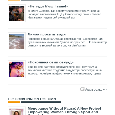
«Не туди б’єш, Іване!»
«Події у Сихові». Так сором’язливо іменують у новинах
напад на військовиків ТЦК у Сихівському районі Львова.
Намагання подати цей зухвалий акт
Лиман просить води
Червневе сонце на Одещині припікає так, що повітря над
Куяльницьким лиманом буквально тремтить. Палючий вітер
розносить терпкий запах солі, нагрітої глини
«Покоління семи секунд»
Звична нині картина: викладач пояснює нову тему, а
тимчасом частина студентів в аудиторії зосереджена на
іншому: перевіряє повідомлення у месенджерах, гортає
Архів розділу »
FICTION/OPINION COLUMN
Menopause Without Pause: A New Project
Empowering Women Through Sport and