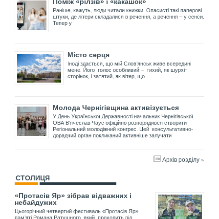
Поміж «рілзів» і «какашок»
Раніше, кажуть, люди читали книжки. Опасисті такі паперові
штуки, де літери складалися в речення, а речення – у сенси.
Тепер у
Місто серця
Іноді здається, що мій Слов’янськ живе всередині
мене. Його голос особливий – тихий, як шурхіт
сторінок, і затятий, як вітер, що
Молода Чернігівщина активізується
У День Української Державності начальник Чернігівської
ОВА В’ячеслав Чаус офіційно розпорядився створити
Регіональний молодіжний конгрес. Цей консультативно-
дорадчий орган покликаний активніше залучати
Архів розділу »
СТОЛИЦЯ
«Протасів Яр» зібрав відважних і
небайдужих
Цьогорічний четвертий фестиваль «Протасів Яр»
пам’яті Романа Ратушного, який проходить під