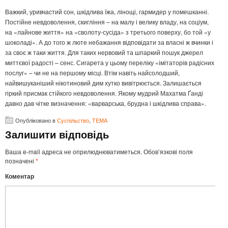
Важкий, уривчастий сон, шкідлива їжа, лінощі, гармидер у помешканні.
Постійне невдоволення, скигління – на малу і велику владу, на соціум,
на «лайнове життя» на «сволоту-сусіда» з третього поверху, бо той «у
шоколаді». А до того ж люте небажання відповідати за власні ж вчинки і
за своє ж таки життя. Для таких нервовий та шпаркий пошук джерел
миттєвої радості – сенс. Сигарета у цьому переліку «імітаторів радісних
послуг» – чи не на першому місці. Втім навіть найсолодший,
найвишуканіший нікотиновий дим хутко вивітрюється. Залишається
гіркий присмак стійкого невдоволення. Якому мудрий Махатма Ґанді
давно дав чітке визначення: «варварська, брудна і шкідлива справа».
Опубліковано в
Суспільство
,
ТЕМА
Залишити відповідь
Ваша e-mail адреса не оприлюднюватиметься.
Обов’язкові поля
позначені
*
Коментар