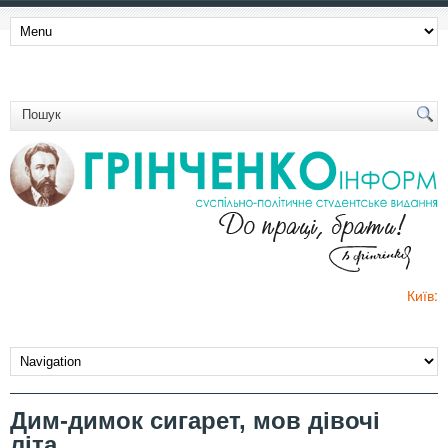
Київ:
Дим-димок сигарет, мов дівочі
літа…