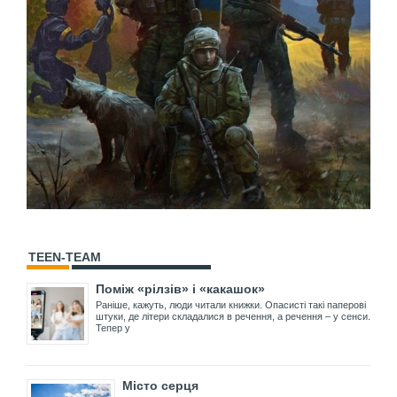
TEEN-TEAM
Поміж «рілзів» і «какашок»
Раніше, кажуть, люди читали книжки. Опасисті такі паперові
штуки, де літери складалися в речення, а речення – у сенси.
Тепер у
Місто серця