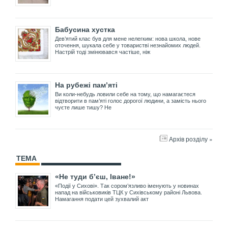
Бабусина хустка
Дев’ятий клас був для мене нелегким: нова школа, нове
оточення, шукала себе у товаристві незнайомих людей.
Настрій тоді змінювався частіше, ніж
На рубежі пам’яті
Ви коли-небудь ловили себе на тому, що намагаєтеся
відтворити в пам’яті голос дорогої людини, а замість нього
чуєте лише тишу? Не
Архів розділу »
ТЕМА
«Не туди б’єш, Іване!»
«Події у Сихові». Так сором’язливо іменують у новинах
напад на військовиків ТЦК у Сихівському районі Львова.
Намагання подати цей зухвалий акт