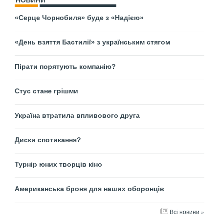
НОВИНИ
«Серце Чорнобиля» буде з «Надією»
«День взяття Бастилії» з українським стягом
Пірати порятують компанію?
Стус стане грішми
Україна втратила впливового друга
Диски спотикання?
Турнір юних творців кіно
Американська броня для наших оборонців
Всі новини »