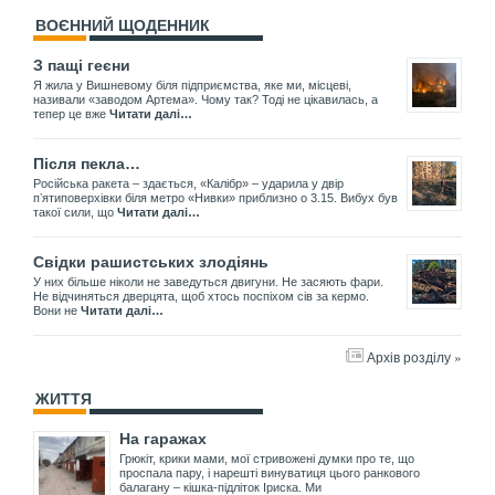
ВОЄННИЙ ЩОДЕННИК
З пащі геєни
Я жила у Вишневому біля підприємства, яке ми, місцеві,
називали «заводом Артема». Чому так? Тоді не цікавилась, а
тепер це вже
Читати далі…
Після пекла…
Російська ракета – здається, «Калібр» – ударила у двір
пʼятиповерхівки біля метро «Нивки» приблизно о 3.15. Вибух був
такої сили, що
Читати далі…
Свідки рашистських злодіянь
У них більше ніколи не заведуться двигуни. Не засяють фари.
Не відчиняться дверцята, щоб хтось поспіхом сів за кермо.
Вони не
Читати далі…
Архів розділу »
ЖИТТЯ
На гаражах
Грюкіт, крики мами, мої стривожені думки про те, що
проспала пару, і нарешті винуватиця цього ранкового
балагану – кішка-підліток Іриска. Ми