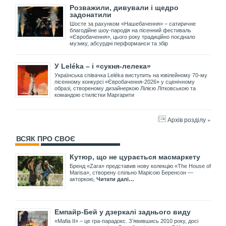
Розважили, дивували і щедро
задонатили
Шосте за рахунком «Нашебачення» – сатиричне
благодійне шоу-пародія на пісенний фестиваль
«Євробачення», цього року традиційно поєднало
музику, абсурдні перформанси та збір
У Leléka – і «сукня-лелека»
Українська співачка Leléka виступить на ювілейному 70-му
пісенному конкурсі «Євробачення-2026» у сценічному
образі, створеному дизайнеркою Лілією Літковською та
командою стилістки Маргарити
Архів розділу »
ВСЯК ПРО СВОЄ
Кутюр, що не цурається масмаркету
Бренд «Zara» представив нову колекцію «The House of
Marisa», створену спільно Марісою Беренсон —
акторкою,
Читати далі…
Емпайр-Бей у дзеркалі заднього виду
«Mafia II» – це гра-парадокс. З’явившись 2010 року, досі