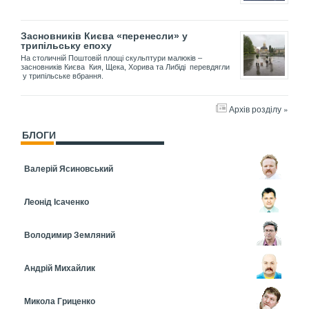
Засновників Києва «перенесли» у
трипільську епоху
На столичній Поштовій площі скульптури малюків –
засновників Києва Кия, Щека, Хорива та Либіді перевдягли
у трипільське вбрання.
Архів розділу »
БЛОГИ
Валерій Ясиновський
Леонід Ісаченко
Володимир Земляний
Андрій Михайлик
Микола Гриценко