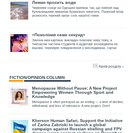
Лиман просить води
Червневе сонце на Одещині припікає так, що повітря над
Куяльницьким лиманом буквально тремтить. Палючий вітер
розносить терпкий запах солі, нагрітої глини
«Покоління семи секунд»
Звична нині картина: викладач пояснює нову тему, а
тимчасом частина студентів в аудиторії зосереджена на
іншому: перевіряє повідомлення у месенджерах, гортає
Архів розділу »
FICTION/OPINION COLUMN
Menopause Without Pause: A New Project
Empowering Women Through Sport and
Knowledge
Menopause is often portrayed as an ending — a time of decline,
withdrawal, and loss of relevance. A new project, Don’t
Kherson Human Safari, Support the Initiative
of Zarina Zabriski to launch a global
campaign against Russian shelling and FPV