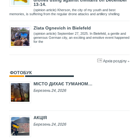
drones using against civilians on December
13-14.
(opinion article) Kherson, the city of my youth and best
memories, is suffering from the regular drone attacks and artillery shelling
Zlata Ognevich in Bielefeld
(opinion article) September 27, 2025. In Bielefeld, a gentle and
generous German city, an exciting and emotive event happened
for the
Архів розділу »
ФОТОБУК
МІСТО ДИХАЄ ТУМАНОМ…
Березень 24, 2026
АКЦІЯ
Березень 24, 2026