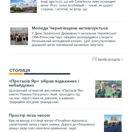
Іноді здається, що мій Слов’янськ живе всередині
мене. Його голос особливий – тихий, як шурхіт
сторінок, і затятий, як вітер, що
Молода Чернігівщина активізується
У День Української Державності начальник Чернігівської
ОВА В’ячеслав Чаус офіційно розпорядився створити
Регіональний молодіжний конгрес. Цей консультативно-
дорадчий орган покликаний активніше залучати
Архів розділу »
СТОЛИЦЯ
«Протасів Яр» зібрав відважних і
небайдужих
Цьогорічний четвертий фестиваль «Протасів Яр»
пам’яті Романа Ратушного, який проходить під
гаслом: «Щоб слова не дзвеніли, а важили»,
традиційно об’єднав громадських
Простір поза часом
Вже на виході зі станції метро «Почайна» відчуваєш
характерний запах старих книжок. Дорога до «блошиного
ринку» веде повз невеличкі крамнички, задні