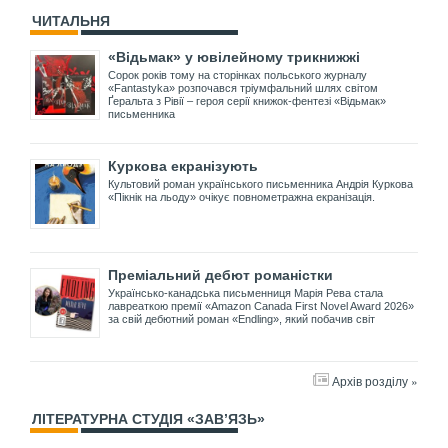
ЧИТАЛЬНЯ
«Відьмак» у ювілейному трикнижжі
Сорок років тому на сторінках польського журналу
«Fantastyka» розпочався тріумфальний шлях світом
Ґеральта з Рівії – героя серії книжок-фентезі «Відьмак»
письменника
Куркова екранізують
Культовий роман українського письменника Андрія Куркова
«Пікнік на льоду» очікує повнометражна екранізація.
Преміальний дебют романістки
Українсько-канадська письменниця Марія Рева стала
лавреаткою премії «Amazon Canada First Novel Award 2026»
за свій дебютний роман «Endling», який побачив світ
Архів розділу »
ЛІТЕРАТУРНА СТУДІЯ «ЗАВ’ЯЗЬ»