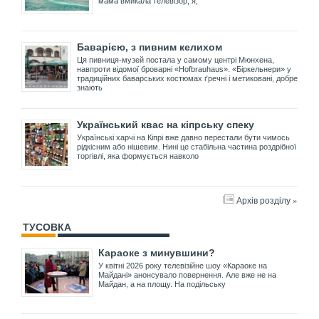
мама вмикала телевізор, я,
Баварією, з пивним келихом
Ця пивниця-музей постала у самому центрі Мюнхена,
навпроти відомої броварні «Hofbrauhaus». «Біркельнери» у
традиційних баварських костюмах ґречні і метиковані, добре
знають
Український квас на кіпрську спеку
Українські харчі на Кіпрі вже давно перестали бути чимось
рідкісним або нішевим. Нині це стабільна частина роздрібної
торгівлі, яка формується навколо
Архів розділу »
ТУСОВКА
Караоке з минувшини?
У квітні 2026 року телевізійне шоу «Караоке на
Майдані» анонсувало повернення. Але вже не на
Майдан, а на площу. На подільську