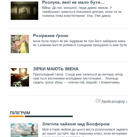
Розлука, якої не мало бути…
Війна. До неї, кіношної, люди давно звикли. У
«вінйушки» граються покоління дітвори, вона чи не
головна тема комп’ютерних ігор. Уже давно
Розірване ґроно
вона була поруч як він задрімав як тіло його забирала зима
як з кожною миттю робився холодним прощання із ним було
ЗІРКИ МАЮТЬ ІМЕНА
Прохолодний ґанок. Сонце вже хилиться до вечора, вітер
грається весняними молодими листочками… Хлопець
сидить трохи збоку — плечистий, міцний, з блакитними,
Архів розділу »
ПІЛІГРИМ
Злетіла чайкою над Босфором
Моя історія любові до цього міста розпочалася задовго
до нашої зустрічі. Ще в першому класі, коли вечорами