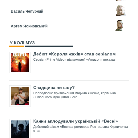
Василь Чепурний
Артем Ясиновський
У КОЛІ МУЗ
Дебют «Короля жахів» став серіалом
Сервіс «Prime Video» від компанії «Amazon» показав
Спадщина чи шоу?
Несподіване призначення Вадима Яценка, керівника
Львівського муніципального
Канни аплодували українській «Весні»
Дебютний фільм «Весна» режисера Ростислава Кирпиченка
став