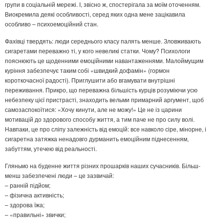
групи в соціальній мережі. І, звісно ж, спостерігала за моїм оточенням.
Виокремила деякі особливості, серед яких одна мене зацікавила
особливо – психоемоційний стан.
Фахівці твердять: люди середнього класу палять менше. Зловживають
сигаретами переважно ті, у кого невеликі статки. Чому? Психологи
пояснюють це щоденними емоційними навантаженнями. Малоймущим
куріння забезпечує таким собі «швидкий дофамін» (гормон
короткочасної радості). Приглушити або вгамувати внутрішні
переживання. Прикро, що переважна більшість курців розуміючи усю
небезпеку цієї пристрасті, знаходить вельми примарний аргумент, щоб
самозаспокоїтися: «Хочу кинути, але не можу!» Це не із царини
мотивацій до здорового способу життя, а тим паче не про силу волі.
Навпаки, це про сліпу залежність від емоцій: все навколо сіре, мінорне, і
сигаретна затяжка ненадовго дурманить емоційним піднесенням,
забуттям, утечею від реальності.
Гляньмо на буденне життя різних прошарків наших сучасників. Більш-
менш забезпечені люди – це зазвичай:
– ранній підйом;
– фізична активність;
– здорова їжа;
– «правильні» звички;