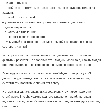
– читання книжок;
– постійне інтелектуальне навантаження, розв’язування складних
завдань;
– наявність якогось хобі;
– ухвалювання рішень крізь призму «моральних цінностей»;
– духовний розвиток;
– аналітичне мислення;
– подорожі, пізнавання нового;
– культурний розвиток. І як наслідок – житейське правило, звичка
сортувати сміття!
Усе перелічене динамічно впливає на духовний, ментальний та
фізичний розвиток, на здоровий стан людини. Зрештою, у таких людей
постійно виробляється серотонін – гормон довгострокової радості.
Вони чудово знають, що це життєво необхідне і тренують у собі:
дисципліну, відповідальність за власні вчинки та власне життя,
системність, позитивне сприйняття світу.
Натомість люди з числа низьких соціальних груп здебільшого не
сприймають і не відчувають жодного задоволення, аби вставати
вдосвіта. Все, що вони бачать зранку, – це продовження руки у вигляді
смартфона.