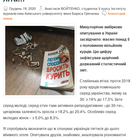
Грудень 19, 2020
Анастасія ВОЙТЕНКО, студентка V курсу Інституту
журналістики Київського університету імені Бориса Грінченка
Коментарів
немає
Минулорічне вибіркове
опитування в Україні
засвідчило: маємо понад 5
з половиною мільйонів
курців. Цю цифру
зафіксував щорічний
державний статистичний
звіт.
Слабенька втіха: проти 2018
року курців поменшало
серед українства, якому за
30: з 19% до 17,3% Зате
серед молоді, серед отих-таки активних-репродуктивних «до 30-ти»,
цигаркова залежність зросла з 18,2% до 20,4%. Особливо серед
молодих жінок – з 5,0% до 8,3%.
Я спробувала визначити що ж спонукає українців тягтися до цього
вбивчого зілля. Опитувала друзів, знайомих, аналізувала різноманітні