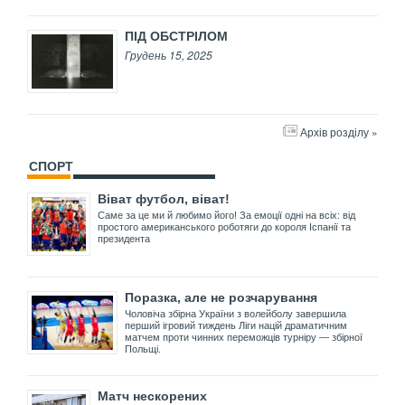
ПІД ОБСТРІЛОМ
Грудень 15, 2025
Архів розділу »
СПОРТ
Віват футбол, віват!
Саме за це ми й любимо його! За емоції одні на всіх: від
простого американського роботяги до короля Іспанії та
президента
Поразка, але не розчарування
Чоловіча збірна України з волейболу завершила
перший ігровий тиждень Ліги націй драматичним
матчем проти чинних переможців турніру — збірної
Польщі.
Матч нескорених