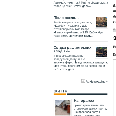
Артема». Чому так? Тоді не цікавилась, а
В
тепер це вже
Читати далі…
ш
д
Після пекла…
Н
Російська ракета – здається,
«Калібр» – ударила у двір
пʼятиповерхівки біля метро
«Нивки» приблизно о 3.15. Вибух був
такої сили, що
Читати далі…
В
Свідки рашистських
злодіянь
К
У них більше ніколи не
заведуться двигуни. Не
засяють фари. Не відчиняться дверцята,
щоб хтось поспіхом сів за кермо. Вони
не
Читати далі…
Архів розділу »
ЖИТТЯ
На гаражах
Грюкіт, крики мами, мої
стривожені думки про те,
що проспала пару, і
нарешті винуватиця