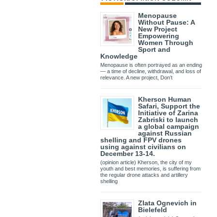
Menopause
Without Pause: A
New Project
Empowering
Women Through
Sport and
Knowledge
Menopause is often portrayed as an ending
— a time of decline, withdrawal, and loss of
relevance. A new project, Don’t
Kherson Human
Safari, Support the
Initiative of Zarina
Zabriski to launch
a global campaign
against Russian
shelling and FPV drones
using against civilians on
December 13-14.
(opinion article) Kherson, the city of my
youth and best memories, is suffering from
the regular drone attacks and artillery
shelling
Zlata Ognevich in
Bielefeld