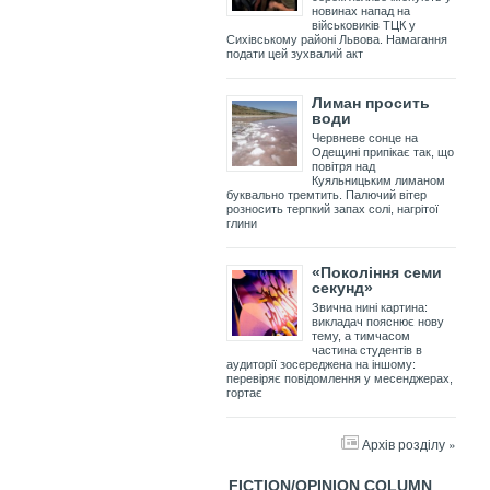
новинах напад на
військовиків ТЦК у
Сихівському районі Львова. Намагання
подати цей зухвалий акт
Лиман просить
води
Червневе сонце на
Одещині припікає так, що
повітря над
Куяльницьким лиманом
буквально тремтить. Палючий вітер
розносить терпкий запах солі, нагрітої
глини
«Покоління семи
секунд»
Звична нині картина:
викладач пояснює нову
тему, а тимчасом
частина студентів в
аудиторії зосереджена на іншому:
перевіряє повідомлення у месенджерах,
гортає
Архів розділу »
FICTION/OPINION COLUMN