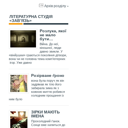
Архів розділу »
ЛІТЕРАТУРНА СТУДІЯ
«ЗАВ’ЯЗЬ»
Розлука, якої
не мало
бути…
Війна. До неї,
кіношної, люди
давно звикли. У
«вінйушки» граються покоління дітвори,
вона чи не головна тема комп’ютерних
ігор. Уже давно
Розірване ґроно
вона була поруч як він
задрімав як тіло його
забирала зима як з
кожною миттю робився
холодним прощання із
ним було
ЗІРКИ МАЮТЬ
ІМЕНА
Прохолодний ґанок.
Сонце вже хилиться до