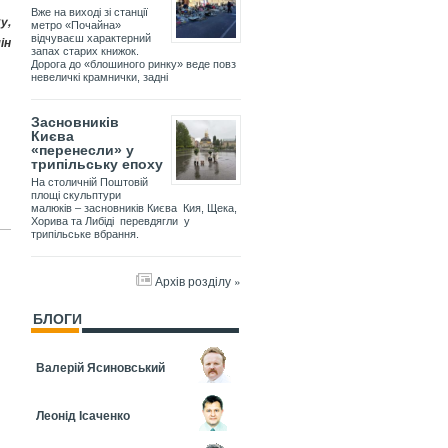
Вже на виході зі станції
у,
метро «Почайна»
відчуваєш характерний
ін
запах старих книжок.
Дорога до «блошиного ринку» веде повз
невеличкі крамнички, задні
Засновників
Києва
«перенесли» у
трипільську епоху
На столичній Поштовій
площі скульптури
малюків – засновників Києва Кия, Щека,
Хорива та Либіді перевдягли у
трипільське вбрання.
Архів розділу »
БЛОГИ
Валерій Ясиновський
Леонід Ісаченко