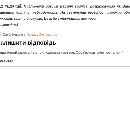
ІД РЕДАКЦІЇ: Публікуючи роздум Василя Триліса, розраховуємо на Ваш
ановний читачу, небайдужість. На суспільний розголос, широкий обм
умками, гарячу дискусію. Це ж бо стосується кожного.
е мовчіть!
Опубліковано в
На часі
,
Суспільство
Залишити відповідь
аша e-mail адреса не оприлюднюватиметься.
Обов’язкові поля позначені
*
оментар