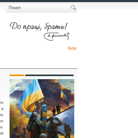
Київ:
то
 в
о
ро
и.
ей