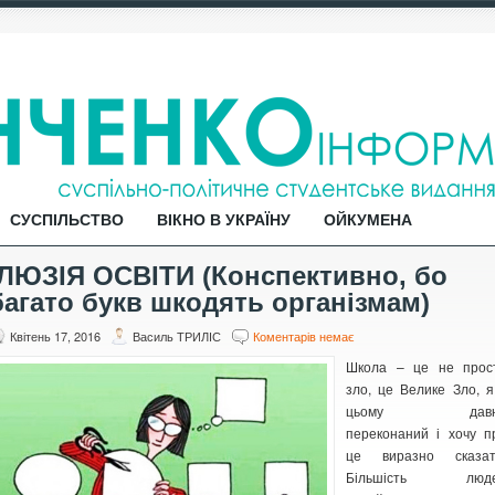
СУСПІЛЬСТВО
ВІКНО В УКРАЇНУ
ОЙКУМЕНА
ІЛЮЗІЯ ОСВІТИ (Конспективно, бо
багато букв шкодять організмам)
Квітень 17, 2016
Василь ТРИЛІС
Коментарів немає
Школа – це не прос
зло, це Велике Зло, я
цьому давн
переконаний і хочу п
це виразно сказат
Більшість люд