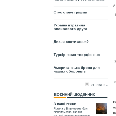
А
Стус стане грішми
Україна втратила
впливового друга
Диски спотикання?
Турнір юних творців кіно
Американська броня для
наших оборонців
Всі новини »
ВОЄННИЙ ЩОДЕННИК
В
З пащі геєни
о
Я жила у Вишневому біля
н
підприємства, яке ми,
місцеві, називали «заводом