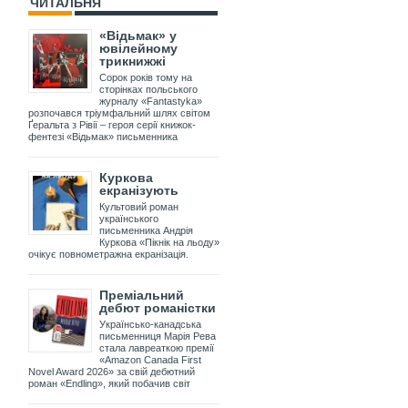
ЧИТАЛЬНЯ
«Відьмак» у
ювілейному
трикнижжі
Сорок років тому на
сторінках польського
журналу «Fantastyka»
розпочався тріумфальний шлях світом
Ґеральта з Рівії – героя серії книжок-
фентезі «Відьмак» письменника
Куркова
екранізують
Культовий роман
українського
письменника Андрія
Куркова «Пікнік на льоду»
очікує повнометражна екранізація.
Преміальний
дебют романістки
Українсько-канадська
письменниця Марія Рева
стала лавреаткою премії
«Amazon Canada First
Novel Award 2026» за свій дебютний
роман «Endling», який побачив світ