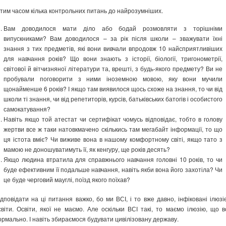
 тим часом кілька контрольних питань до найрозумніших.
Вам доводилося мати діло або бодай розмовляти з торішніми
випускниками? Вам доводилося – за рік після школи – зважувати їхні
знання з тих предметів, які вони вивчали впродовж 10 найсприятливіших
для навчання років? Що вони знають з історії, біології, тригонометрії,
світової й вітчизняної літератури та, врешті, з будь-якого предмету? Ви не
пробували поговорити з ними іноземною мовою, яку вони мучили
щонайменше 6 років? І якщо там виявилося щось схоже на знання, то чи від
школи ті знання, чи від репетиторів, курсів, батьківських батогів і особистого
самокатування?
Навіть якщо той атестат чи сертифікат чомусь відповідає, тобто в голову
жертви все ж таки натовкмачено скількись там мегабайт інформації, то що
ця істота вміє? Чи виживе вона в нашому комфортному світі, якщо тато з
мамою не доношуватимуть її, як кенгуру, ще років десять?
Якщо людина втратила для справжнього навчання головні 10 років, то чи
буде ефективним її подальше навчання, навіть якби вона його захотіла? Чи
це буде черговий мауглі, поїзд якого поїхав?
ідповідати на ці питання важко, бо ми ВСІ, і то вже давно, інфіковані ілюзі
світи. Освіти, якої не маємо. Але оскільки ВСІ такі, то маємо ілюзію, що в
ормально. І навіть збираємося будувати цивілізовану державу.