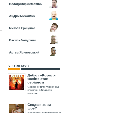
Володимир Земляний
Андрій Михайлик
Микола Гриценко
Василь Чепурний
Артем Ясиновський
У КОЛІ МУЗ
Дебют «Короля
жахів» став
серіалом
Сервіс «Prime Video» від
компанії «Amazon»
показав
Спадщина чи
шоу?
Несподіване призначення