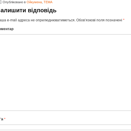
Опубліковано в
Ойкумена
,
ТЕМА
Залишити відповідь
аша e-mail адреса не оприлюднюватиметься.
Обов’язкові поля позначені
*
оментар
м’я
*