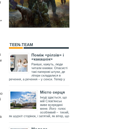
ж
я»
TEEN-TEAM
і
Поміж «рілзів» і
«какашок»
ни
Раніше, кажуть, люди
читали книжки. Опасисті
такі паперові штуки, де
літери складалися в
речення, а речення – у сенси. Тепер у
Місто серця
но
Іноді здається, що
й
мій Слов’янськ
живе всередині
мене. Його голос
особливий – тихий,
а
як шурхіт сторінок, і затятий, як вітер, що