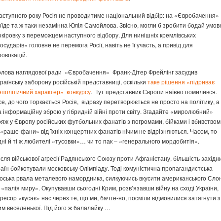
аступного року Росія не проводитиме національний відбір: на «Євробачення»
оїде та ж таки незамінна Юлія Самойлова. Звісно, могли б зробити бодай умов
окіровку з переможцем наступного відбору. Для нинішніх кремлівських
государів» головне не перемога Росії, навіть не її участь, а привід для
ровокацій.
олова наглядової ради «Євробачення» Франк-Дітер Фрейлінг засудив
країнську заборону російській представниці, оскільки
таке рішення «підриває
еполітичний характер» конкурсу
. Тут представник Європи наївно помилився.
се, до чого торкається Росія, відразу перетворюється не просто на політику, а
а інформаційну зброю у гібридній війні проти світу. Згадайте «миролюбний»
ояж у Європу російських футбольних фанатів з погромами, бійками і вбивством
 «раше-фани» від їхніх концертних фанатів нічим не відрізняються. Часом, то
дні й ті ж любителі «тусовки»… чи то пак – «генерального мордобитія».
ісля військової агресії Радянського Союзу проти Афганістану, більшість західн
раїн бойкотували московську Олімпіаду. Тоді комуністична пропагандистська
оська рвала металевого намордника, силкуючись вкусити американського Сло
 «палія миру». Окупувавши сьогодні Крим, розв’язавши війну на сході України,
гресор «кусає» нас через те, що ми, бачте-но, посміли відмовилися затягнути з
им веселенької. Під його ж балалайку …