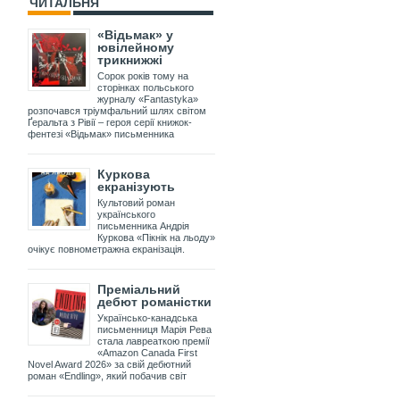
ЧИТАЛЬНЯ
«Відьмак» у
ювілейному
трикнижжі
Сорок років тому на
сторінках польського
журналу «Fantastyka»
розпочався тріумфальний шлях світом
Ґеральта з Рівії – героя серії книжок-
фентезі «Відьмак» письменника
Куркова
екранізують
Культовий роман
українського
письменника Андрія
Куркова «Пікнік на льоду»
очікує повнометражна екранізація.
Преміальний
дебют романістки
Українсько-канадська
письменниця Марія Рева
стала лавреаткою премії
«Amazon Canada First
Novel Award 2026» за свій дебютний
роман «Endling», який побачив світ