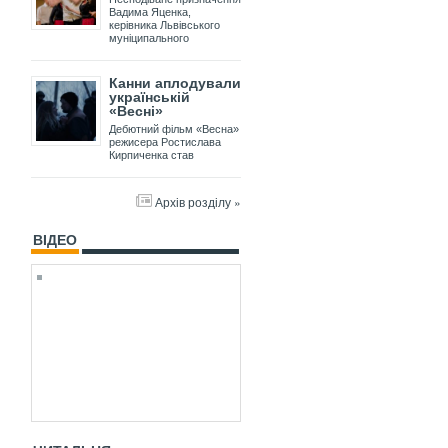
Вадима Яценка,
керівника Львівського
муніципального
Канни аплодували
українській
«Весні»
Дебютний фільм «Весна»
режисера Ростислава
Кирпиченка став
Архів розділу »
ВІДЕО