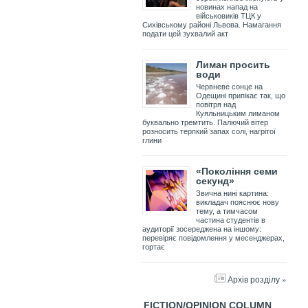
новинах напад на
військовиків ТЦК у
Сихівському районі Львова. Намагання
подати цей зухвалий акт
Лиман просить
води
Червневе сонце на
Одещині припікає так, що
повітря над
Куяльницьким лиманом
буквально тремтить. Палючий вітер
розносить терпкий запах солі, нагрітої
глини
«Покоління семи
секунд»
Звична нині картина:
викладач пояснює нову
тему, а тимчасом
частина студентів в
аудиторії зосереджена на іншому:
перевіряє повідомлення у месенджерах,
гортає
Архів розділу »
FICTION/OPINION COLUMN