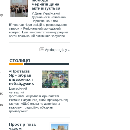
Молода
Чернігівщина
активізується
У День Української
ну
Державності начальник
Чернігівської ОВА
В’ячеслав Чаус офіційно розпорядився
створити Регіональний молодіжний
конгрес. Цей консультативно-дорадчий
орган покликаний активніше залучати
Архів розділу »
СТОЛИЦЯ
.
«Протасів
Яр» зібрав
відважних і
небайдужих
Цьогорічний
их
четвертий
фестиваль «Протасів Яр» пам’яті
Романа Ратушного, який проходить під
гаслом: «Щоб слова не дзвеніли, а
на
важили», традиційно об’єднав
громадських
Простір поза
часом