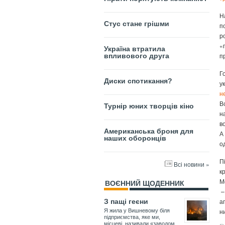
Н
Стус стане грішми
п
р
«
Україна втратила
п
впливового друга
Г
Диски спотикання?
у
н
В
Турнір юних творців кіно
н
в
Американська броня для
А
наших оборонців
о
П
Всі новини »
к
М
ВОЄННИЙ ЩОДЕННИК
–
а
З пащі геєни
н
Я жила у Вишневому біля
підприємства, яке ми,
місцеві, називали «заводом