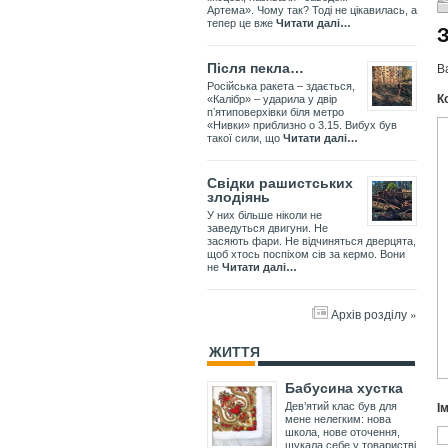
Артема». Чому так? Тоді не цікавилась, а
тепер це вже
Читати далі…
В
Після пекла…
Російська ракета – здається,
К
«Калібр» – ударила у двір
пʼятиповерхівки біля метро
«Нивки» приблизно о 3.15. Вибух був
такої сили, що
Читати далі…
Свідки рашистських
злодіянь
У них більше ніколи не
заведуться двигуни. Не
засяють фари. Не відчиняться дверцята,
щоб хтось поспіхом сів за кермо. Вони
не
Читати далі…
Архів розділу »
ЖИТТЯ
Бабусина хустка
І
Дев’ятий клас був для
мене нелегким: нова
школа, нове оточення,
шукала себе у товаристві