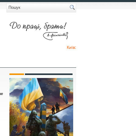
Київ:
не