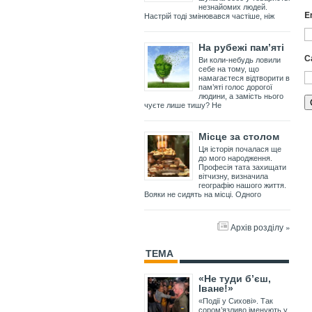
незнайомих людей.
E
Настрій тоді змінювався частіше, ніж
На рубежі пам’яті
С
Ви коли-небудь ловили
себе на тому, що
намагаєтеся відтворити в
пам’яті голос дорогої
людини, а замість нього
чуєте лише тишу? Не
Місце за столом
Ця історія почалася ще
до мого народження.
Професія тата захищати
вітчизну, визначила
географію нашого життя.
Вояки не сидять на місці. Одного
Архів розділу »
ТЕМА
«Не туди б’єш,
Іване!»
«Події у Сихові». Так
сором’язливо іменують у