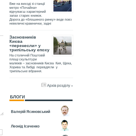
Вже на виході зі станції
метро «Почайна»
відчуваєш характерний
запах старих книжок.
Дорога до «блошиного ринку» веде повз
невеличкі крамнички, задні
Засновників
Києва
«перенесли» у
трипільську епоху
На столичній Поштовій
площі скульптури
малюків – засновників Києва Кия, Щека,
Хорива та Либіді перевдягли у
трипільське вбрання.
Архів розділу »
БЛОГИ
Валерій Ясиновський
Леонід Ісаченко