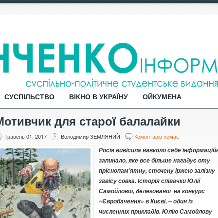
СУСПІЛЬСТВО
ВІКНО В УКРАЇНУ
ОЙКУМЕНА
Мотивчик для старої балалайки
Травень 01, 2017
Володимир ЗЕМЛЯНИЙ
Коментарів немає
Росія вивісила навколо себе інформацій
запинало, яке все більше нагадує оту
пріснопам’ятну, сточену іржею залізну
завісу совка. Історія співачки Юлії
Самойлової, делегованої на конкурс
«Євробачення» в Києві, – один із
численних прикладів. Юлію Самойлову