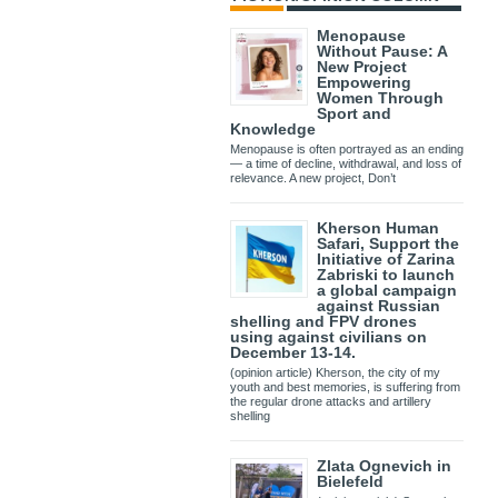
Menopause
Without Pause: A
New Project
Empowering
Women Through
Sport and
Knowledge
Menopause is often portrayed as an ending
— a time of decline, withdrawal, and loss of
relevance. A new project, Don’t
Kherson Human
Safari, Support the
Initiative of Zarina
Zabriski to launch
a global campaign
against Russian
shelling and FPV drones
using against civilians on
December 13-14.
(opinion article) Kherson, the city of my
youth and best memories, is suffering from
the regular drone attacks and artillery
shelling
Zlata Ognevich in
Bielefeld