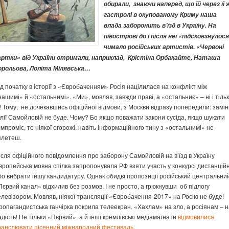
обирали, знаючи наперед, що їй через її 
гастролі в окупованому Криму наша
влада заборонить в’їзд в Україну. На
півострові до і після неї «підсковзнулос
чимало російських артистів. «Червоні
артки» від України отримали, наприклад, Крістіна Орбакайте, Наташа
орольова, Лоліта Мілявська…
ід початку в історії з «Євробаченням» Росія націлилася на конфлікт між
нашимі» й «остальнимі». «Ми», мовляв, завжди праві, а «остальниє» – ні і тільк
і! Тому, не дочекавшись офіційної відмови, з Москви відразу попередили: замі
лії Самойловій не буде. Чому? Бо якщо поважати закони сусіда, якщо шукати
омпроміс, то ніякої огорожі, навіть інформаційного тину з «остальнимі» не
плетеш.
ісля офіційного повідомлення про заборону Самойловій на в’їзд в Україну
вропейська мовна спілка запропонувала РФ взяти участь у конкурсі дистанцій
бо вибрати іншу кандидатуру. Однак обидві пропозиції російський центральни
Пєрвий канал» відхилив без розмов. І не просто, а грюкнувши об підлогу
елевізором. Мовляв, ніякої трансляції «Євробачення-2017» на Росію не буде!
ропагандистська ганчірка покрила телеекран. «Хахлам» на зло, а росіянам – н
адість! Не тільки «Пєрвий», а й інші кремлівські медіамагнати
відмовилися
ранслювати пісенний міжнародний фестиваль
.