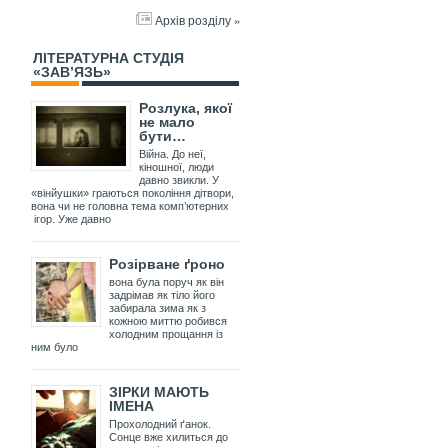
Архів розділу »
ЛІТЕРАТУРНА СТУДІЯ
«ЗАВ’ЯЗЬ»
Розлука, якої
не мало
бути…
Війна. До неї,
кіношної, люди
давно звикли. У
«вінйушки» граються покоління дітвори,
вона чи не головна тема комп’ютерних
ігор. Уже давно
Розірване ґроно
вона була поруч як він
задрімав як тіло його
забирала зима як з
кожною миттю робився
холодним прощання із
ним було
ЗІРКИ МАЮТЬ
ІМЕНА
Прохолодний ґанок.
Сонце вже хилиться до