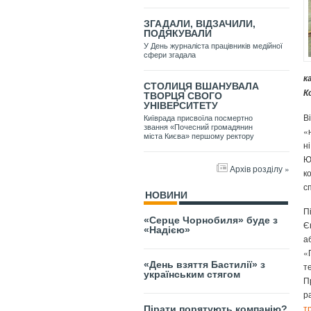
ЗГАДАЛИ, ВІДЗАЧИЛИ,
ПОДЯКУВАЛИ
У День журналіста працівників медійної
сфери згадала
к
СТОЛИЦЯ ВШАНУВАЛА
К
ТВОРЦЯ СВОГО
УНІВЕРСИТЕТУ
В
Київрада присвоїла посмертно
звання «Почесний громадянин
«
міста Києва» першому ректору
н
Ю
Архів розділу »
к
с
НОВИНИ
П
«Серце Чорнобиля» буде з
Є
«Надією»
а
«
«День взяття Бастилії» з
т
українським стягом
П
р
т
Пірати порятують компанію?