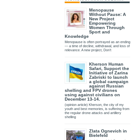
Menopause
Without Pause: A
New Project
Empowering
Women Through
Sport and
Knowledge
Menopause is often portrayed as an ending
— a time of decline, withdrawal, and loss of
relevance. A new project, Don’t
Kherson Human
Safari, Support the
Initiative of Zarina
Zabriski to launch
a global campaign
against Russian
shelling and FPV drones
using against civilians on
December 13-14.
(opinion article) Kherson, the city of my
youth and best memories, is suffering from
the regular drone attacks and artillery
shelling
Zlata Ognevich in
Bielefeld