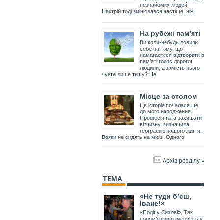
незнайомих людей.
Настрій тоді змінювався частіше, ніж
На рубежі пам’яті
Ви коли-небудь ловили
себе на тому, що
намагаєтеся відтворити в
пам’яті голос дорогої
людини, а замість нього
чуєте лише тишу? Не
Місце за столом
Ця історія почалася ще
до мого народження.
Професія тата захищати
вітчизну, визначила
географію нашого життя.
Вояки не сидять на місці. Одного
Архів розділу »
ТЕМА
«Не туди б’єш,
Іване!»
«Події у Сихові». Так
сором’язливо іменують у