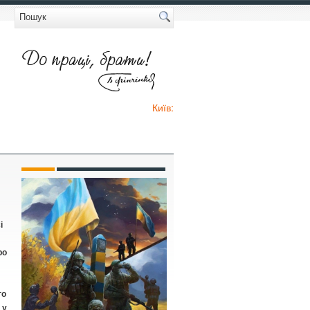
Київ:
і
ро
го
 у