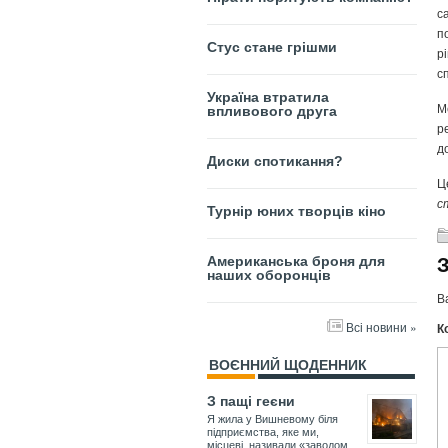
с
п
Стус стане грішми
р
с
Україна втратила
М
впливового друга
р
д
Диски спотикання?
Ц
с
Турнір юних творців кіно
Американська броня для
наших оборонців
В
Всі новини »
К
ВОЄННИЙ ЩОДЕННИК
З пащі геєни
Я жила у Вишневому біля
підприємства, яке ми,
місцеві, називали «заводом