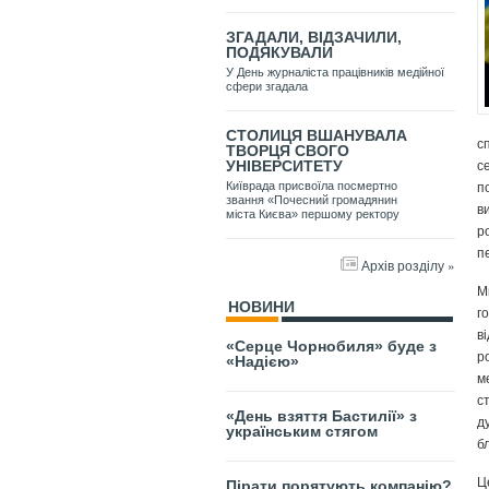
ЗГАДАЛИ, ВІДЗАЧИЛИ,
ПОДЯКУВАЛИ
У День журналіста працівників медійної
сфери згадала
СТОЛИЦЯ ВШАНУВАЛА
с
ТВОРЦЯ СВОГО
с
УНІВЕРСИТЕТУ
п
Київрада присвоїла посмертно
звання «Почесний громадянин
в
міста Києва» першому ректору
р
п
Архів розділу »
М
НОВИНИ
г
в
«Серце Чорнобиля» буде з
р
«Надією»
м
с
«День взяття Бастилії» з
д
українським стягом
б
Це
Пірати порятують компанію?