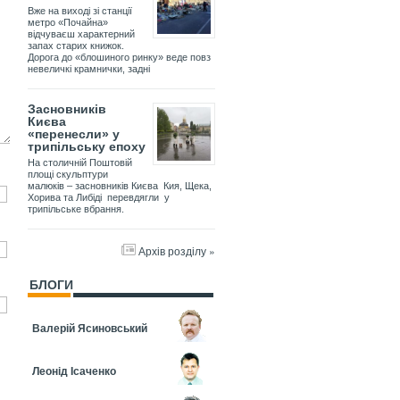
Вже на виході зі станції
метро «Почайна»
відчуваєш характерний
запах старих книжок.
Дорога до «блошиного ринку» веде повз
невеличкі крамнички, задні
Засновників
Києва
«перенесли» у
трипільську епоху
На столичній Поштовій
площі скульптури
малюків – засновників Києва Кия, Щека,
Хорива та Либіді перевдягли у
трипільське вбрання.
Архів розділу »
БЛОГИ
Валерій Ясиновський
Леонід Ісаченко