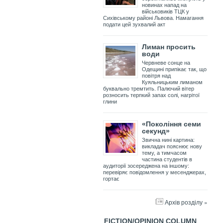
новинах напад на
військовиків ТЦК у
Сихівському районі Львова. Намагання
подати цей зухвалий акт
Лиман просить
води
Червневе сонце на
Одещині припікає так, що
повітря над
Куяльницьким лиманом
буквально тремтить. Палючий вітер
розносить терпкий запах солі, нагрітої
глини
«Покоління семи
секунд»
Звична нині картина:
викладач пояснює нову
тему, а тимчасом
частина студентів в
аудиторії зосереджена на іншому:
перевіряє повідомлення у месенджерах,
гортає
Архів розділу »
FICTION/OPINION COLUMN