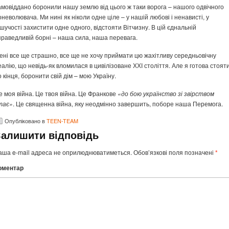
амовіддано боронили нашу землю від цього ж таки ворога – нашого одвічного
оневолювача. Ми нині як ніколи одне ціле – у нашій любові і ненависті, у
ішучості захистити одне одного, відстояти Вітчизну. В цій єднальній
праведливій борні – наша сила, наша перевага.
ені все ще страшно, все ще не хочу приймати цю жахітливу середньовічну
еалію, що невідь-як вломилася в цивілізоване ХХІ століття. Але я готова стоят
о кінця, боронити свій дім – мою Україну.
е моя війна. Це твоя війна. Це Франкове
«до бою українство зі звірством
тає»
. Це священна війна, яку неодмінно завершить, поборе наша Перемога.
Опубліковано в
TEEN-TEAM
Залишити відповідь
аша e-mail адреса не оприлюднюватиметься.
Обов’язкові поля позначені
*
оментар