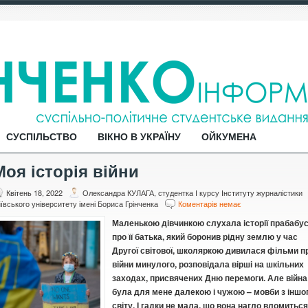
СУСПІЛЬСТВО
ВІКНО В УКРАЇНУ
ОЙКУМЕНА
Моя історія війни
Квітень 18, 2022
Олександра КУЛАГА, студентка І курсу Інституту журналістики
ївського університету імені Бориса Грінченка
Коментарів немає
Маленькою дівчинкою слухала історії прабабус
про її батька, який боронив рідну землю у час
Другої світової, школяркою дивилася фільми п
війни минулого, розповідала вірші на шкільних
заходах, присвячених Дню перемоги. Але війна
була для мене далекою і чужою – мовби з іншо
світу. І гадки не мала, що вона нагло вломиться