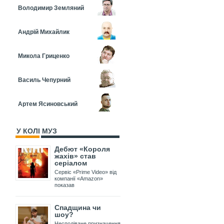
Володимир Земляний
Андрій Михайлик
Микола Гриценко
Василь Чепурний
Артем Ясиновський
У КОЛІ МУЗ
Дебют «Короля
жахів» став
серіалом
Сервіс «Prime Video» від
компанії «Amazon»
показав
Спадщина чи
шоу?
Несподіване призначення