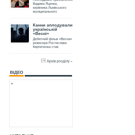
Вадима Яценка,
керівника Львівського
муніципального
Канни аплодували
українській
«Весні»
Дебютний фільм «Весна»
режисера Ростислава
Кирпиченка став
Архів розділу »
ВІДЕО