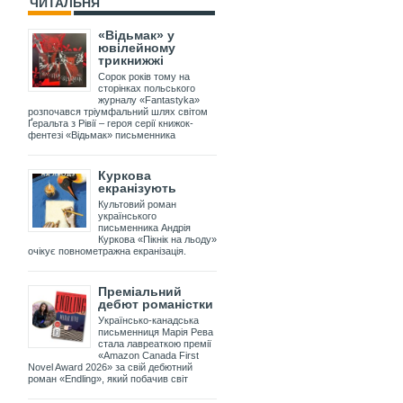
ЧИТАЛЬНЯ
«Відьмак» у
ювілейному
трикнижжі
Сорок років тому на
сторінках польського
журналу «Fantastyka»
розпочався тріумфальний шлях світом
Ґеральта з Рівії – героя серії книжок-
фентезі «Відьмак» письменника
Куркова
екранізують
Культовий роман
українського
письменника Андрія
Куркова «Пікнік на льоду»
очікує повнометражна екранізація.
Преміальний
дебют романістки
Українсько-канадська
письменниця Марія Рева
стала лавреаткою премії
«Amazon Canada First
Novel Award 2026» за свій дебютний
роман «Endling», який побачив світ