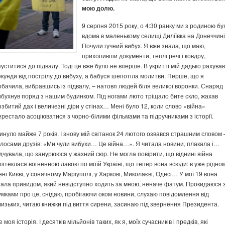
мою долю.
9 серпня 2015 року, о 4:30 ранку ми з родиною бу
вдома в маленькому селищі Диліївка на Донеччині
Почули гучний вибух. Я вже знала, що маю,
прихопивши документи, теплі речі і ковдру,
пуститися до підвалу. Тоді це вже було не вперше. В укритті мій дядько рахував
екунди від пострілу до вибуху, а бабуся шепотіла молитви. Перше, що я
обачила, вибравшись із підвалу, – натовп людей біля великої воронки. Снаряд
ибухнув поряд з нашим будинком. Під ногами люто тріщало бите скло, жахав
озбитий дах і величезні діри у стінах… Мені було 12, коли слово «війна»
ерестало асоціюватися з чорно-білими фільмами та підручниками з історії.
инуло майже 7 років. І знову мій світанок 24 лютого озвався страшним словом 
олосами друзів: «Ми чули вибухи… Це війна…». Я читала новини, плакала і…
ідчувала, що занурююся у жахний сюр. Не могла повірити, що віднині війна
озтеклася вогненною лавою по моїй Україні, що тепер вона всюди: в уже рідно
ені Києві, у сонячному Маріуполі, у Харкові, Миколаєві, Одесі… У мої 19 вона
тала привидом, який невідступно ходить за мною, неначе фатум. Прокидаюся 
умками про це, снідаю, пробігаючи оком новини, слухаю повідомлення від
лизьких, читаю книжки під виття сирени, засинаю під звернення Президента.
 моя історія. І десятків мільйонів таких, як я, моїх сучасників і предків, які