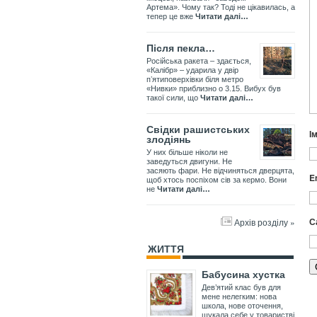
Артема». Чому так? Тоді не цікавилась, а
тепер це вже
Читати далі…
Після пекла…
Російська ракета – здається,
«Калібр» – ударила у двір
пʼятиповерхівки біля метро
«Нивки» приблизно о 3.15. Вибух був
такої сили, що
Читати далі…
Свідки рашистських
І
злодіянь
У них більше ніколи не
заведуться двигуни. Не
засяють фари. Не відчиняться дверцята,
E
щоб хтось поспіхом сів за кермо. Вони
не
Читати далі…
С
Архів розділу »
ЖИТТЯ
Бабусина хустка
Дев’ятий клас був для
мене нелегким: нова
школа, нове оточення,
шукала себе у товаристві