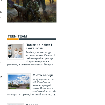
ли
.
TEEN-TEAM
Поміж «рілзів» і
«какашок»
Раніше, кажуть, люди
читали книжки. Опасисті
такі паперові штуки, де
літери складалися в
–
речення, а речення – у сенси. Тепер у
Місто серця
му
Іноді здається, що
мій Слов’янськ
з
живе всередині
мене. Його голос
особливий – тихий,
як шурхіт сторінок, і затятий, як вітер, що