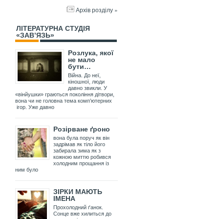
Архів розділу »
ЛІТЕРАТУРНА СТУДІЯ
«ЗАВ’ЯЗЬ»
Розлука, якої
не мало
бути…
Війна. До неї,
кіношної, люди
давно звикли. У
«вінйушки» граються покоління дітвори,
вона чи не головна тема комп’ютерних
ігор. Уже давно
Розірване ґроно
вона була поруч як він
задрімав як тіло його
забирала зима як з
кожною миттю робився
холодним прощання із
ним було
ЗІРКИ МАЮТЬ
ІМЕНА
Прохолодний ґанок.
Сонце вже хилиться до