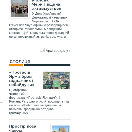
Молода
Чернігівщина
активізується
У День Української
Державності начальник
Чернігівської ОВА
В’ячеслав Чаус офіційно розпорядився
створити Регіональний молодіжний
конгрес. Цей консультативно-дорадчий
орган покликаний активніше залучати
и
Архів розділу »
СТОЛИЦЯ
«Протасів
Яр» зібрав
відважних і
небайдужих
Цьогорічний
четвертий
фестиваль «Протасів Яр» пам’яті
Романа Ратушного, який проходить під
гаслом: «Щоб слова не дзвеніли, а
важили», традиційно об’єднав
громадських
Простір поза
часом