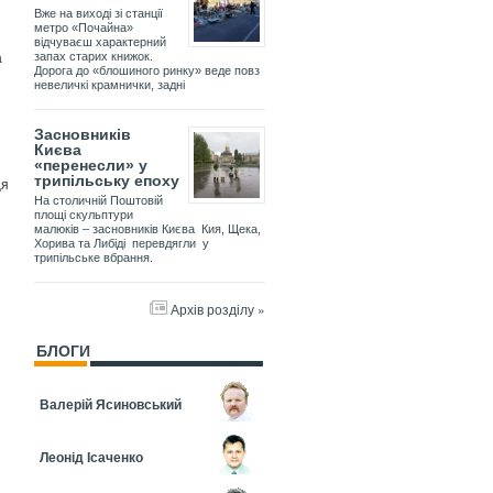
Вже на виході зі станції
метро «Почайна»
відчуваєш характерний
а
запах старих книжок.
Дорога до «блошиного ринку» веде повз
невеличкі крамнички, задні
Засновників
Києва
«перенесли» у
трипільську епоху
ця
На столичній Поштовій
площі скульптури
малюків – засновників Києва Кия, Щека,
Хорива та Либіді перевдягли у
трипільське вбрання.
Архів розділу »
БЛОГИ
Валерій Ясиновський
Леонід Ісаченко