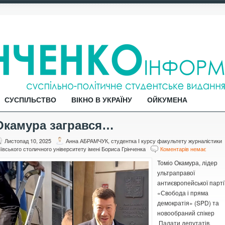
СУСПІЛЬСТВО
ВІКНО В УКРАЇНУ
ОЙКУМЕНА
Окамура загрався…
Листопад 10, 2025
Анна АБРАМЧУК, студентка І курсу факультету журналістики
ївського столичного університету імені Бориса Грінченка
Коментарів немає
Томіо Окамура, лідер
ультраправої
антиєвропейської парті
«Свобода і пряма
демократія» (SPD) та
новообраний спікер
Палати депутатів,