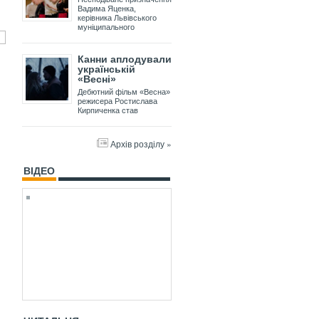
Вадима Яценка,
керівника Львівського
муніципального
Канни аплодували
українській
«Весні»
Дебютний фільм «Весна»
режисера Ростислава
Кирпиченка став
Архів розділу »
ВІДЕО