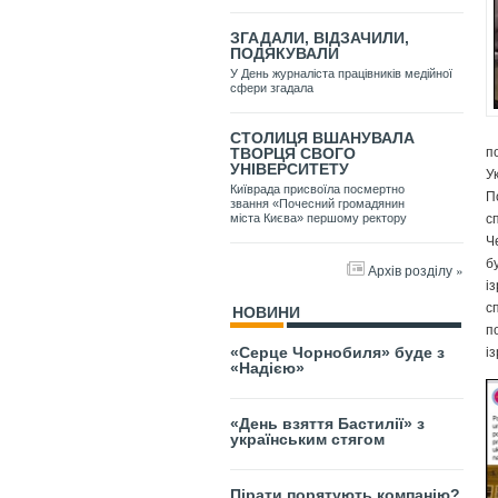
ЗГАДАЛИ, ВІДЗАЧИЛИ,
ПОДЯКУВАЛИ
У День журналіста працівників медійної
сфери згадала
СТОЛИЦЯ ВШАНУВАЛА
п
ТВОРЦЯ СВОГО
УНІВЕРСИТЕТУ
У
Київрада присвоїла посмертно
П
звання «Почесний громадянин
с
міста Києва» першому ректору
Ч
б
Архів розділу »
і
с
НОВИНИ
п
і
«Серце Чорнобиля» буде з
«Надією»
«День взяття Бастилії» з
українським стягом
Пірати порятують компанію?