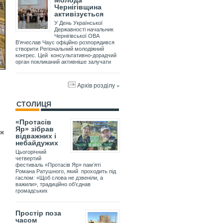
Молода
Чернігівщина
активізується
У День Української
Державності начальник
Чернігівської ОВА
В’ячеслав Чаус офіційно розпорядився
створити Регіональний молодіжний
конгрес. Цей консультативно-дорадчий
орган покликаний активніше залучати
Архів розділу »
СТОЛИЦЯ
«Протасів
Яр» зібрав
ож
відважних і
небайдужих
Цьогорічний
четвертий
фестиваль «Протасів Яр» пам’яті
Романа Ратушного, який проходить під
гаслом: «Щоб слова не дзвеніли, а
важили», традиційно об’єднав
громадських
Простір поза
часом