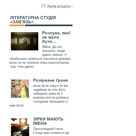
Архів розділу »
ЛІТЕРАТУРНА СТУДІЯ
«ЗАВ’ЯЗЬ»
Розлука, якої
не мало
бути…
Війна. До неї,
кіношної, люди
давно звикли. У
«вінйушки» граються покоління дітвори,
вона чи не головна тема комп’ютерних
ігор. Уже давно
Розірване ґроно
вона була поруч як він
задрімав як тіло його
забирала зима як з
кожною миттю робився
холодним прощання із
ним було
ЗІРКИ МАЮТЬ
ІМЕНА
Прохолодний ґанок.
Сонце вже хилиться до