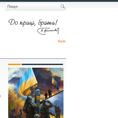
Київ:
ї