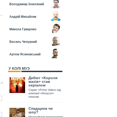
Володимир Земляний
Андрій Михайлик
Микола Гриценко
Василь Чепурний
Артем Ясиновський
У КОЛІ МУЗ
Дебют «Короля
жахів» став
серіалом
Сервіс «Prime Video» від
компанії «Amazon»
показав
Спадщина чи
шоу?
Несподіване призначення