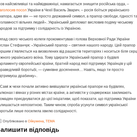
ров найсміливіші та найвідважніші, намагається знищити російська орда, –
аголосив посол
України в Чехії Василь Зварич. – росія боїться українського
рапора, адже він — не просто державний символ, а прапор свободи, гідності т
езламності вільних людей». Український дипломат висловив подяку чеському
ародові за підтримку і солідарність із Україною.
ипад свого чеського колеги прокоментував і голова Верховної Ради України
услан Стефанчук: «Український прапор – святиня нашого народу. Цей прапор
ершим зʼявляється на визволених від рашистів територіях і носиться біля сер
ожного українського воїна. Тому здирати Український прапор з будівлі
арламенту європейської країни, братній народ якої підтримує Українців у цій
праведливій боротьбі, — сумнівне досягнення… Навіть, якщо ти просто
ідтримуєш драбинку».
 Самі ж чехи почали активно вивішувати українські прапори на будівлях,
алконах і вікнах у різних містах країни, а активісти у соцмережах закликають
ромадян приєднуватися до цієї ініціативи, щоб показати, що підтримка України
алишається непохитною. Таким чином, спроба усунути символ української
оротьби лише посилила хвилю солідарності.
Опубліковано в
Ойкумена
,
ТЕМА
Залишити відповідь