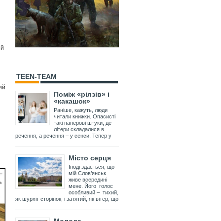
ий
TEEN-TEAM
ий
Поміж «рілзів» і
«какашок»
Раніше, кажуть, люди
читали книжки. Опасисті
такі паперові штуки, де
літери складалися в
речення, а речення – у сенси. Тепер у
Місто серця
Іноді здається, що
мій Слов’янськ
живе всередині
мене. Його голос
особливий – тихий,
як шурхіт сторінок, і затятий, як вітер, що