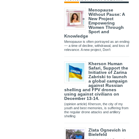
Menopause
Without Pause: A
New Project
Empowering
Women Through
Sport and
Knowledge
Menopause is often portrayed as an ending
— a time of decline, withdrawal, and loss of
relevance. A new project, Don’t
Kherson Human
Safari, Support the
Initiative of Zarina
Zabriski to launch
a global campaign
against Russian
shelling and FPV drones
using against civilians on
December 13-14.
(opinion article) Kherson, the city of my
youth and best memories, is suffering from
the regular drone attacks and artillery
shelling
Zlata Ognevich in
Bielefeld