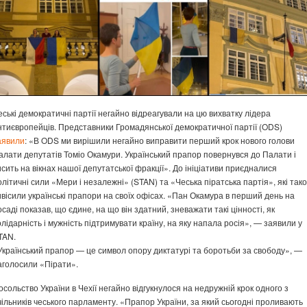
еські демократичні партії негайно відреагували на цю вихватку лідера
нтиєвропейців. Представники Громадянської демократичної партії (ODS)
аявили
: «В ODS ми вирішили негайно виправити перший крок нового голови
алати депутатів Томіо Окамури. Український прапор повернувся до Палати і
исить на вікнах нашої депутатської фракції». До ініціативи приєдналися
олітичні сили «Мери і незалежні» (STAN) та «Чеська піратська партія», які так
ивісили українські прапори на своїх офісах. «Пан Окамура в перший день на
осаді показав, що єдине, на що він здатний, зневажати такі цінності, як
олідарність і мужність підтримувати країну, на яку напала росія», — заявили у
TAN.
Український прапор — це символ опору диктатурі та боротьби за свободу», —
аголосили «Пірати».
осольство України в Чехії негайно відгукнулося на недружній крок одного з
чільників чеського парламенту. «Прапор України, за який сьогодні проливають