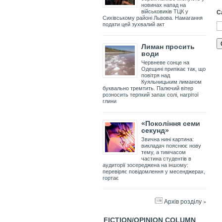
новинах напад на
С
військовиків ТЦК у
Сихівському районі Львова. Намагання
подати цей зухвалий акт
Лиман просить
води
Червневе сонце на
Одещині припікає так, що
повітря над
Куяльницьким лиманом
буквально тремтить. Палючий вітер
розносить терпкий запах солі, нагрітої
глини
«Покоління семи
секунд»
Звична нині картина:
викладач пояснює нову
тему, а тимчасом
частина студентів в
аудиторії зосереджена на іншому:
перевіряє повідомлення у месенджерах,
гортає
Архів розділу »
FICTION/OPINION COLUMN