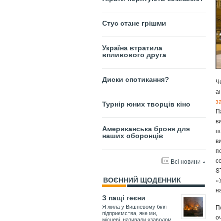
Стус стане грішми
Україна втратила
впливового друга
Диски спотикання?
Ч
а
з
Турнір юних творців кіно
П
в
Американська броня для
п
наших оборонців
в
п
с
Всі новини »
S
«
ВОЄННИЙ ЩОДЕННИК
н
З пащі геєни
П
Я жила у Вишневому біля
підприємства, яке ми,
о
місцеві, називали «заводом