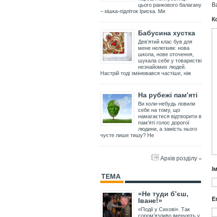
В
цього ранкового балагану
– кішка-підліток Іриска. Ми
К
Бабусина хустка
Дев’ятий клас був для
мене нелегким: нова
школа, нове оточення,
шукала себе у товаристві
незнайомих людей.
Настрій тоді змінювався частіше, ніж
На рубежі пам’яті
Ви коли-небудь ловили
себе на тому, що
намагаєтеся відтворити в
пам’яті голос дорогої
людини, а замість нього
чуєте лише тишу? Не
Архів розділу »
І
ТЕМА
«Не туди б’єш,
E
Іване!»
«Події у Сихові». Так
сором’язливо іменують у