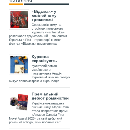
ЧИТАЛЬНЯ
«Відьмак» у
ювілейному
трикнижжі
Сорок років тому на
сторінках польського
журналу «Fantastyka»
розпочався тріумфальний шлях світом
Ґеральта з Рівії – героя серії книжок-
фентезі «Відьмак» письменника
Куркова
екранізують
Культовий роман
українського
письменника Андрія
Куркова «Пікнік на льоду»
очікує повнометражна екранізація.
Преміальний
дебют романістки
Українсько-канадська
письменниця Марія Рева
стала лавреаткою премії
«Amazon Canada First
Novel Award 2026» за свій дебютний
роман «Endling», який побачив світ