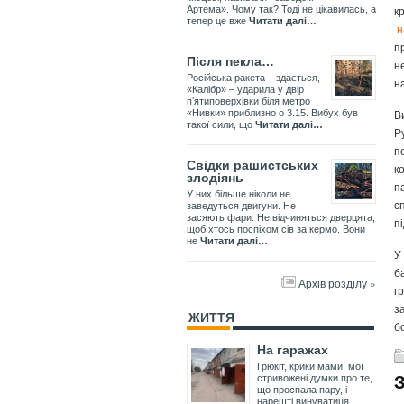
к
Артема». Чому так? Тоді не цікавилась, а
тепер це вже
Читати далі…
н
п
Після пекла…
н
Російська ракета – здається,
н
«Калібр» – ударила у двір
пʼятиповерхівки біля метро
В
«Нивки» приблизно о 3.15. Вибух був
такої сили, що
Читати далі…
Р
п
Свідки рашистських
к
злодіянь
п
У них більше ніколи не
с
заведуться двигуни. Не
засяють фари. Не відчиняться дверцята,
п
щоб хтось поспіхом сів за кермо. Вони
не
Читати далі…
У
б
Архів розділу »
г
з
ЖИТТЯ
б
На гаражах
Грюкіт, крики мами, мої
стривожені думки про те,
що проспала пару, і
нарешті винуватиця