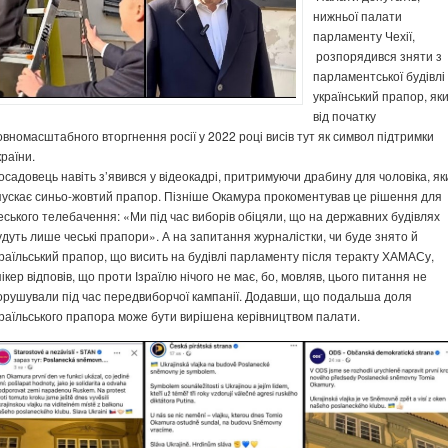
нижньої палати
парламенту Чехії,
розпорядився зняти з
парламентської будівлі
український прапор, як
від початку
овномасштабного вторгнення росії у 2022 році висів тут як символ підтримки
країни.
осадовець навіть з’явився у відеокадрі, притримуючи драбину для чоловіка, як
пускає синьо-жовтий прапор. Пізніше Окамура прокоментував це рішення для
еського телебачення: «Ми під час виборів обіцяли, що на державних будівлях
удуть лише чеські прапори». А на запитання журналістки, чи буде знято й
зраїльський прапор, що висить на будівлі парламенту після теракту ХАМАСу,
пікер відповів, що проти Ізраїлю нічого не має, бо, мовляв, цього питання не
орушували під час передвиборчої кампанії. Додавши, що подальша доля
зраїльського прапора може бути вирішена керівництвом палати.