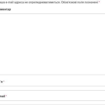
аша e-mail адреса не оприлюднюватиметься.
Обов’язкові поля позначені
*
оментар
м’я
*
mail
*