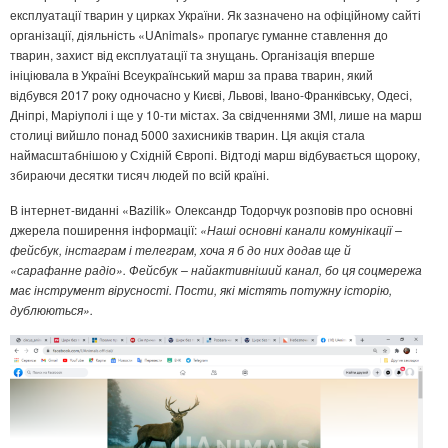
експлуатації тварин у цирках України. Як зазначено на офіційному сайті
організації, діяльність «UAnimals» пропагує гуманне ставлення до
тварин, захист від експлуатації та знущань. Організація вперше
ініціювала в Україні Всеукраїнський марш за права тварин, який
відбувся 2017 року одночасно у Києві, Львові, Івано-Франківську, Одесі,
Дніпрі, Маріуполі і ще у 10-ти містах. За свідченнями ЗМІ, лише на марш
столиці вийшло понад 5000 захисників тварин. Ця акція стала
наймасштабнішою у Східній Європі. Відтоді марш відбувається щороку,
збираючи десятки тисяч людей по всій країні.
В інтернет-виданні «Bazilik» Олександр Тодорчук розповів про основні
джерела поширення інформації:
«Наші основні канали комунікації –
фейсбук, інстаграм і телеграм, хоча я б до них додав ще й
«сарафанне радіо». Фейсбук – найактивніший канал, бо ця соцмережа
має інструмент вірусності. Пости, які містять потужну історію,
дублюються».