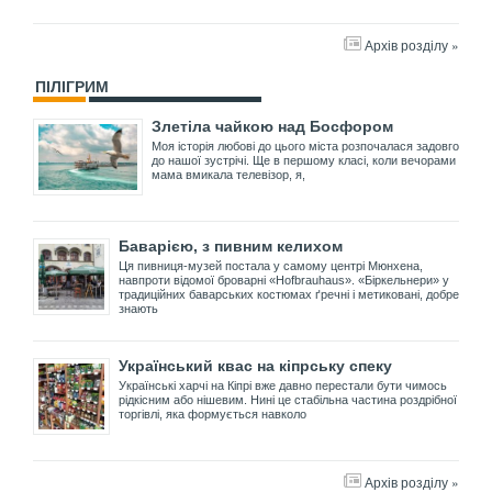
Архів розділу »
ПІЛІГРИМ
Злетіла чайкою над Босфором
Моя історія любові до цього міста розпочалася задовго
до нашої зустрічі. Ще в першому класі, коли вечорами
мама вмикала телевізор, я,
Баварією, з пивним келихом
Ця пивниця-музей постала у самому центрі Мюнхена,
навпроти відомої броварні «Hofbrauhaus». «Біркельнери» у
традиційних баварських костюмах ґречні і метиковані, добре
знають
Український квас на кіпрську спеку
Українські харчі на Кіпрі вже давно перестали бути чимось
рідкісним або нішевим. Нині це стабільна частина роздрібної
торгівлі, яка формується навколо
Архів розділу »