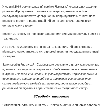
У жовтні 2019 року виконавчий комітет Львівської міської ради ухвалив
рішення «Про гуманне ставлення до тварин», яким визнає їхню
експлуатацію в цирках та дельфінаріях неприпустимою. У Місті Лева
планують створити реабілітаційний центр для диких тварин, яких
експлуатували у цирку.
Восени 2019 року і в Чернівцях заборонили виступи пересувних цирків з
тваринами.
А на початку 2020 року столичне ДП «Національний цирк України»
підписало меморандум, за яким циркові тварини передаватимуть низці
зоопарків.
Зате на офіційному сайті Харківського державного цирку зазначено, що
відмова від експлуатації тварин не є обов’язковою чи важливою зміною
в Україні.
«Навряд чи в Україні, як у демократичній державі необхідно
безпідставно забороняти цей жанр циркового мистецтва, тим
самим позбавляючи глядачів всіх поколінь, перш за все молодших,
радості від спілкування з представниками тваринного світу».
#Свободу_тваринам
Четвертий рік гуманістичний рух «UAnimals» активно виборює заборону