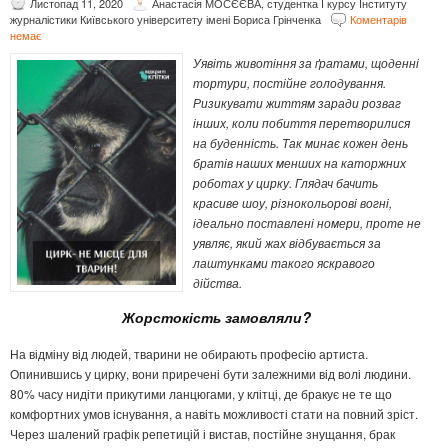
Листопад 11, 2020
Анастасія МОСЄЄВА, студентка І курсу Інституту
журналістики Київського університету імені Бориса Грінченка
Коментарів
немає
Уявіть животіння за ґратами, щоденні
тортури, постійне голодування.
Ризикувати життям заради розваг
інших, коли побиття перетворилися
на буденність. Так минає кожен день
братів наших менших на каторжних
роботах у цирку. Глядач бачить
красиве шоу, різнокольорові вогні,
ідеально поставлені номери, проте не
уявляє, який жах відбувається за
лаштунками такого яскравого
дійства.
Жорстокість замовляли?
На відміну від людей, тварини не обирають професію артиста.
Опинившись у цирку, вони приречені бути залежними від волі людини.
80% часу нидіти прикутими ланцюгами, у клітці, де бракує не те що
комфортних умов існування, а навіть можливості стати на повний зріст.
Через шалений графік репетицій і вистав, постійне знущання, брак