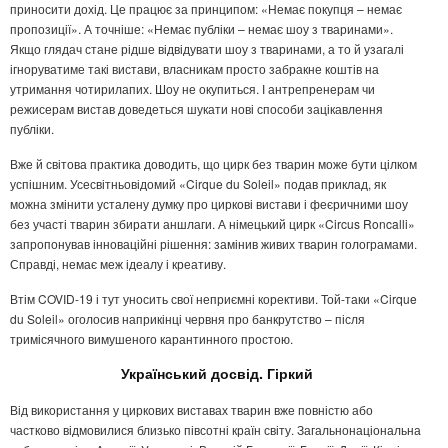
приносити дохід. Це працює за принципом: «Немає покупця – немає
пропозиції». А точніше: «Немає публіки – немає шоу з тваринами».
Якщо глядач стане рідше відвідувати шоу з тваринами, а то й узагалі
ігноруватиме такі вистави, власникам просто забракне коштів на
утримання чотирилапих. Шоу не окупиться. І антрепренерам чи
режисерам вистав доведеться шукати нові способи зацікавлення
публіки.
Вже й світова практика доводить, що цирк без тварин може бути цілком
успішним. Усесвітньовідомий «Cirque du Soleil» подав приклад, як
можна змінити усталену думку про циркові вистави і феєричними шоу
без участі тварин збирати аншлаги. А німецький цирк «Circus Roncalli»
запропонував інноваційні рішення: замінив живих тварин голограмами.
Справді, немає меж ідеалу і креативу.
Втім COVID-19 і тут уносить свої неприємні корективи. Той-таки «Cirque
du Soleil» оголосив наприкінці червня про банкрутство – після
тримісячного вимушеного карантинного простою.
Український досвід. Гіркий
Від використання у циркових виставах тварин вже повністю або
частково відмовилися близько півсотні країн світу. Загальнонаціональна