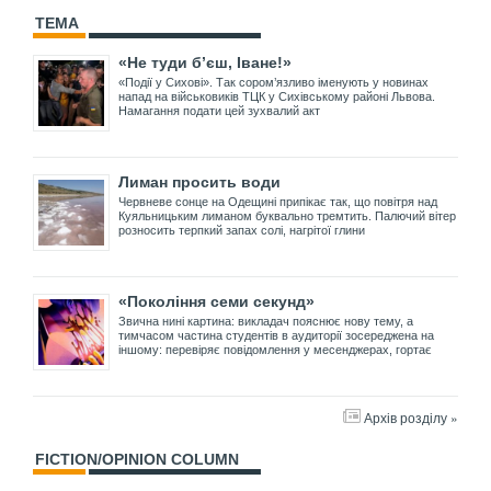
ТЕМА
«Не туди б’єш, Іване!»
«Події у Сихові». Так сором’язливо іменують у новинах
напад на військовиків ТЦК у Сихівському районі Львова.
Намагання подати цей зухвалий акт
Лиман просить води
Червневе сонце на Одещині припікає так, що повітря над
Куяльницьким лиманом буквально тремтить. Палючий вітер
розносить терпкий запах солі, нагрітої глини
«Покоління семи секунд»
Звична нині картина: викладач пояснює нову тему, а
тимчасом частина студентів в аудиторії зосереджена на
іншому: перевіряє повідомлення у месенджерах, гортає
Архів розділу »
FICTION/OPINION COLUMN