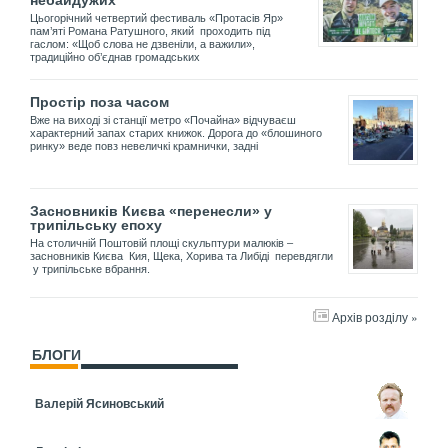
Цьогорічний четвертий фестиваль «Протасів Яр»
пам’яті Романа Ратушного, який проходить під
гаслом: «Щоб слова не дзвеніли, а важили»,
традиційно об’єднав громадських
Простір поза часом
Вже на виході зі станції метро «Почайна» відчуваєш
характерний запах старих книжок. Дорога до «блошиного
ринку» веде повз невеличкі крамнички, задні
Засновників Києва «перенесли» у
трипільську епоху
На столичній Поштовій площі скульптури малюків –
засновників Києва Кия, Щека, Хорива та Либіді перевдягли
у трипільське вбрання.
Архів розділу »
БЛОГИ
Валерій Ясиновський