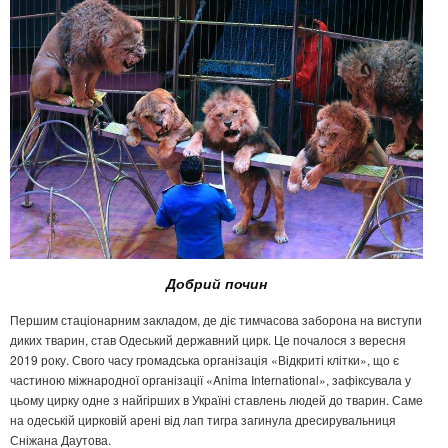
Добрий почин
Першим стаціонарним закладом, де діє тимчасова заборона на виступи
диких тварин, став Одеський державний цирк. Це почалося з вересня
2019 року. Свого часу громадська організація «Відкриті клітки», що є
частиною міжнародної організації «Anima International», зафіксувала у
цьому цирку одне з найгірших в Україні ставлень людей до тварин. Саме
на одеській цирковій арені від лап тигра загинула дресирувальниця
Сніжана Даутова.