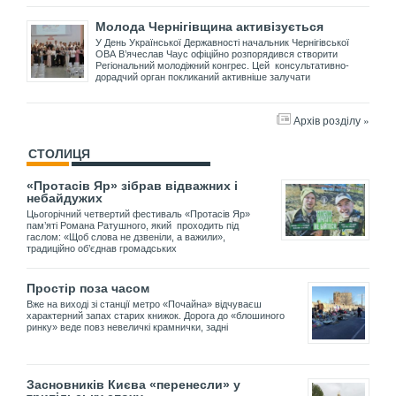
Молода Чернігівщина активізується
У День Української Державності начальник Чернігівської
ОВА В’ячеслав Чаус офіційно розпорядився створити
Регіональний молодіжний конгрес. Цей консультативно-
дорадчий орган покликаний активніше залучати
Архів розділу »
СТОЛИЦЯ
«Протасів Яр» зібрав відважних і
небайдужих
Цьогорічний четвертий фестиваль «Протасів Яр»
пам’яті Романа Ратушного, який проходить під
гаслом: «Щоб слова не дзвеніли, а важили»,
традиційно об’єднав громадських
Простір поза часом
Вже на виході зі станції метро «Почайна» відчуваєш
характерний запах старих книжок. Дорога до «блошиного
ринку» веде повз невеличкі крамнички, задні
Засновників Києва «перенесли» у