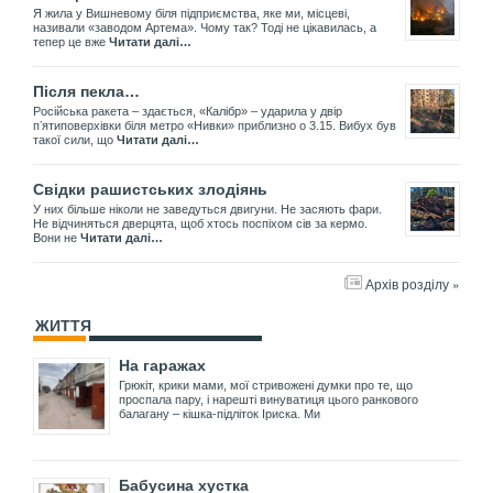
Я жила у Вишневому біля підприємства, яке ми, місцеві,
називали «заводом Артема». Чому так? Тоді не цікавилась, а
тепер це вже
Читати далі…
Після пекла…
Російська ракета – здається, «Калібр» – ударила у двір
пʼятиповерхівки біля метро «Нивки» приблизно о 3.15. Вибух був
такої сили, що
Читати далі…
Свідки рашистських злодіянь
У них більше ніколи не заведуться двигуни. Не засяють фари.
Не відчиняться дверцята, щоб хтось поспіхом сів за кермо.
Вони не
Читати далі…
Архів розділу »
ЖИТТЯ
На гаражах
Грюкіт, крики мами, мої стривожені думки про те, що
проспала пару, і нарешті винуватиця цього ранкового
балагану – кішка-підліток Іриска. Ми
Бабусина хустка