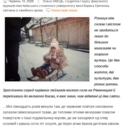
Червень 10, 2026
Ольга ЗАЄЦЬ, студентка І курсу факультету
журналістики Київського столичного університету імені Бориса Грінченка;
світлина із сімейного архіву
Коментарів немає
Різниця між
селом і містом
не зводиться
лише до
більших
магазинів чи
ширших
вулиць. Це два
способи
життя, дві
культури, два
різних ритми.
Зростаючи серед чарівних пейзажів малого села на Рівненщині й
переїхавши до великого Києва, я вже знаю, чим відмінні ці два світи.
…Мої сімнадцять років минули там, де червневе повітря наповнене
запахом свіжоскошеної трави, де теплими літніми вечорами повагом
повертали з паші годувальниці-корови, де аж заходився од співу
соловей і кувала сотні літ зозуля, де берег річки бринів дитячим сміхом,