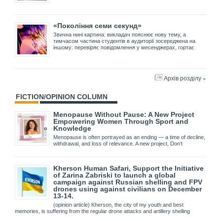
«Покоління семи секунд»
Звична нині картина: викладач пояснює нову тему, а
тимчасом частина студентів в аудиторії зосереджена на
іншому: перевіряє повідомлення у месенджерах, гортає
Архів розділу »
FICTION/OPINION COLUMN
Menopause Without Pause: A New Project
Empowering Women Through Sport and
Knowledge
Menopause is often portrayed as an ending — a time of decline,
withdrawal, and loss of relevance. A new project, Don’t
Kherson Human Safari, Support the Initiative
of Zarina Zabriski to launch a global
campaign against Russian shelling and FPV
drones using against civilians on December
13-14.
(opinion article) Kherson, the city of my youth and best
memories, is suffering from the regular drone attacks and artillery shelling