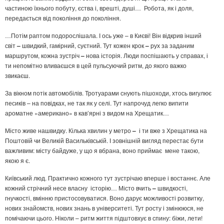
частиною їхнього побуту, єства і, врешті, душі… Робота, як і доля,
передається від покоління до покоління.
…Потім раптом подорослішала. І ось уже – в Києві! Він відкрив інший
світ
–
швидкий, гамірний, суєтний. Тут кожен крок
–
рух за заданим
маршрутом, кожна зустріч
–
нова історія. Люди поспішають у справах, і
ти непомітно вливаєшся в цей пульсуючий ритм, до якого важко
звикаєш.
За вікном потік автомобілів. Тротуарами снують пішоходи, хтось вигулює
песиків – на повідках, не так як у селі. Тут напрочуд легко випити
ароматне «американо» в кав’ярні з видом на Хрещатик…
Місто живе нашвидку. Кілька хвилин у метро
–
і ти вже з Хрещатика на
Поштовій чи Великій Васильківській. І зовнішній вигляд перестає бути
важливим: місту байдуже, у що я вбрана, воно приймає мене такою,
якою я є.
Київський люд. Практично кожного тут зустрічаю вперше і востаннє. Але
кожний стрічний несе власну історію… Місто вчить
–
швидкості,
гнучкості, вмінню пристосовуватися. Воно дарує можливості розвитку,
нових знайомств, нових знань в університеті. Тут росту і змінююся, не
помічаючи цього. Ніколи – ритм життя підштовхує в спину: біжи, лети!