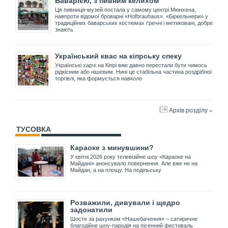
Баварією, з пивним келихом
Ця пивниця-музей постала у самому центрі Мюнхена,
навпроти відомої броварні «Hofbrauhaus». «Біркельнери» у
традиційних баварських костюмах ґречні і метиковані, добре
знають
Український квас на кіпрську спеку
Українські харчі на Кіпрі вже давно перестали бути чимось
рідкісним або нішевим. Нині це стабільна частина роздрібної
торгівлі, яка формується навколо
Архів розділу »
ТУСОВКА
Караоке з минувшини?
У квітні 2026 року телевізійне шоу «Караоке на
Майдані» анонсувало повернення. Але вже не на
Майдан, а на площу. На подільську
Розважили, дивували і щедро
задонатили
Шосте за рахунком «Нашебачення» – сатиричне
благодійне шоу-пародія на пісенний фестиваль