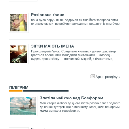
Розірване ґроно
вона була поруч як він задрімав як тіло його забирала зима
як з кожною миттю робився холодним прощання із ним було
ЗІРКИ МАЮТЬ ІМЕНА
Прохолодний ґанок. Сонце вже хилиться до вечора, вітер
грається весняними молодими листочками… Хлопець
сидить трохи збоку — плечистий, міцний, з блакитними,
Архів розділу »
ПІЛІГРИМ
Злетіла чайкою над Босфором
Моя історія любові до цього міста розпочалася задовго
до нашої зустрічі. Ще в першому класі, коли вечорами
мама вмикала телевізор, я,