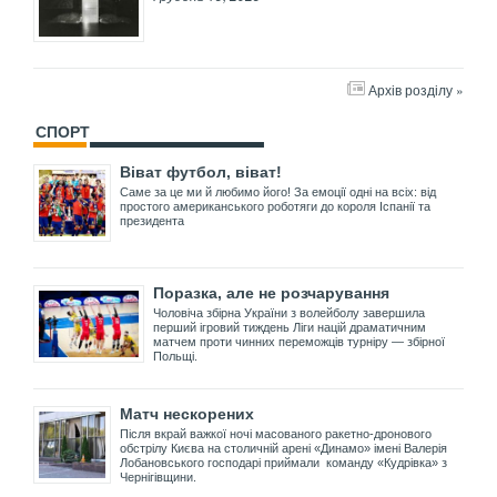
Архів розділу »
СПОРТ
Віват футбол, віват!
Саме за це ми й любимо його! За емоції одні на всіх: від
простого американського роботяги до короля Іспанії та
президента
Поразка, але не розчарування
Чоловіча збірна України з волейболу завершила
перший ігровий тиждень Ліги націй драматичним
матчем проти чинних переможців турніру — збірної
Польщі.
Матч нескорених
Після вкрай важкої ночі масованого ракетно-дронового
обстрілу Києва на столичній арені «Динамо» імені Валерія
Лобановського господарі приймали команду «Кудрівка» з
Чернігівщини.