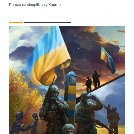
Погода на
sinoptik.ua
у Харкові