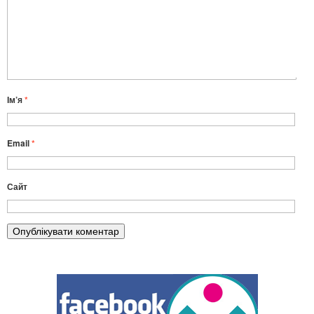
Ім’я
*
Email
*
Сайт