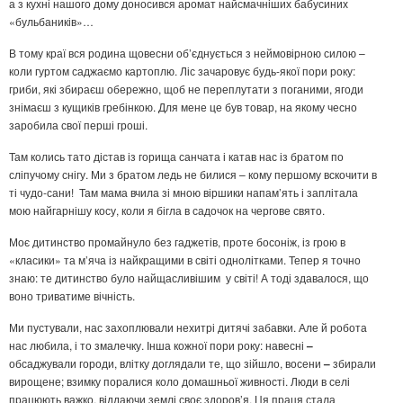
а з кухні нашого дому доносився аромат найсмачніших бабусиних
«бульбаників»…
В тому краї вся родина щовесни об’єднується з неймовірною силою –
коли гуртом саджаємо картоплю. Ліс зачаровує будь-якої пори року:
гриби, які збираєш обережно, щоб не переплутати з поганими, ягоди
знімаєш з кущиків гребінкою. Для мене це був товар, на якому чесно
заробила свої перші гроші.
Там колись тато дістав із горища санчата і катав нас із братом по
сліпучому снігу. Ми з братом ледь не билися – кому першому вскочити в
ті чудо-сани! Там мама вчила зі мною віршики напам’ять і заплітала
мою найгарнішу косу, коли я бігла в садочок на чергове свято.
Моє дитинство промайнуло без гаджетів, проте босоніж, із грою в
«класики» та м’яча із найкращими в світі однолітками. Тепер я точно
знаю: те дитинство було найщасливішим у світі! А тоді здавалося, що
воно триватиме вічність.
Ми пустували, нас захоплювали нехитрі дитячі забавки. Але й робота
нас любила, і то змалечку. Інша кожної пори року: навесні
–
обсаджували городи, влітку доглядали те, що зійшло, восени
–
збирали
вирощене; взимку поралися коло домашньої живності. Люди в селі
працюють важко, віддаючи землі своє здоров’я. Ця праця стала