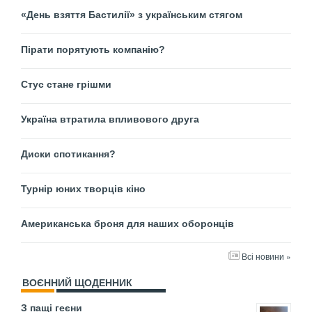
«День взяття Бастилії» з українським стягом
Пірати порятують компанію?
Стус стане грішми
Україна втратила впливового друга
Диски спотикання?
Турнір юних творців кіно
Американська броня для наших оборонців
Всі новини »
ВОЄННИЙ ЩОДЕННИК
З пащі геєни