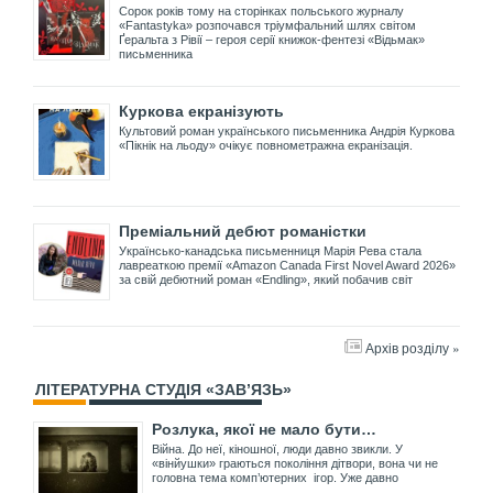
Сорок років тому на сторінках польського журналу
«Fantastyka» розпочався тріумфальний шлях світом
Ґеральта з Рівії – героя серії книжок-фентезі «Відьмак»
письменника
Куркова екранізують
Культовий роман українського письменника Андрія Куркова
«Пікнік на льоду» очікує повнометражна екранізація.
Преміальний дебют романістки
Українсько-канадська письменниця Марія Рева стала
лавреаткою премії «Amazon Canada First Novel Award 2026»
за свій дебютний роман «Endling», який побачив світ
Архів розділу »
ЛІТЕРАТУРНА СТУДІЯ «ЗАВ’ЯЗЬ»
Розлука, якої не мало бути…
Війна. До неї, кіношної, люди давно звикли. У
«вінйушки» граються покоління дітвори, вона чи не
головна тема комп’ютерних ігор. Уже давно