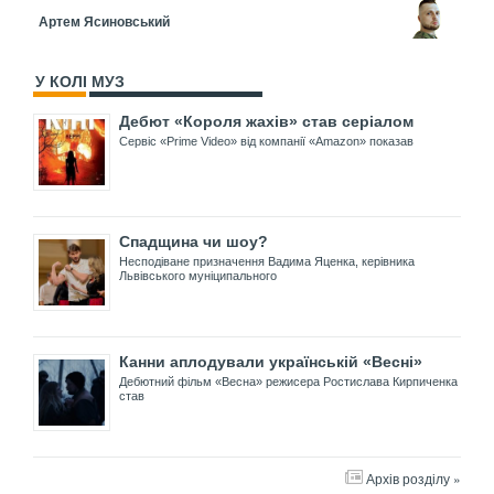
Артем Ясиновський
У КОЛІ МУЗ
Дебют «Короля жахів» став серіалом
Сервіс «Prime Video» від компанії «Amazon» показав
Спадщина чи шоу?
Несподіване призначення Вадима Яценка, керівника
Львівського муніципального
Канни аплодували українській «Весні»
Дебютний фільм «Весна» режисера Ростислава Кирпиченка
став
Архів розділу »