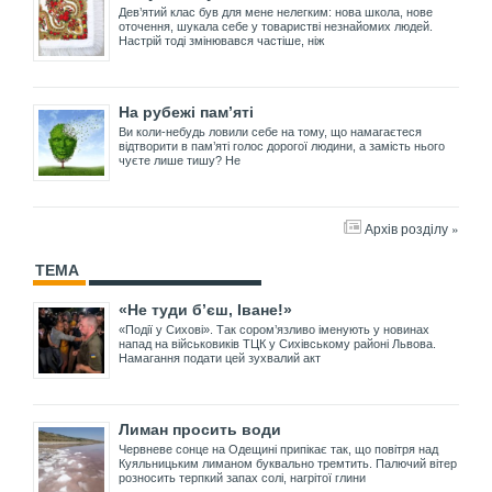
Дев’ятий клас був для мене нелегким: нова школа, нове
оточення, шукала себе у товаристві незнайомих людей.
Настрій тоді змінювався частіше, ніж
На рубежі пам’яті
Ви коли-небудь ловили себе на тому, що намагаєтеся
відтворити в пам’яті голос дорогої людини, а замість нього
чуєте лише тишу? Не
Архів розділу »
ТЕМА
«Не туди б’єш, Іване!»
«Події у Сихові». Так сором’язливо іменують у новинах
напад на військовиків ТЦК у Сихівському районі Львова.
Намагання подати цей зухвалий акт
Лиман просить води
Червневе сонце на Одещині припікає так, що повітря над
Куяльницьким лиманом буквально тремтить. Палючий вітер
розносить терпкий запах солі, нагрітої глини