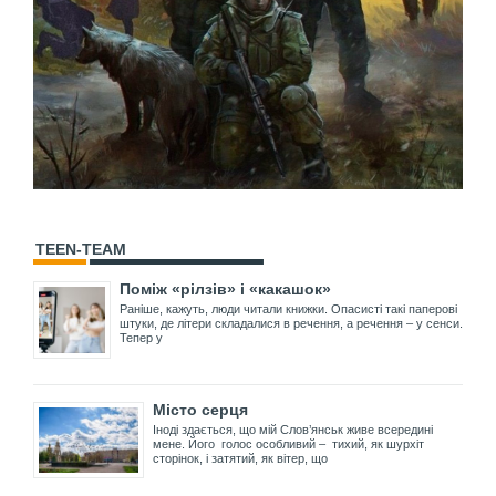
TEEN-TEAM
Поміж «рілзів» і «какашок»
Раніше, кажуть, люди читали книжки. Опасисті такі паперові
штуки, де літери складалися в речення, а речення – у сенси.
Тепер у
Місто серця
Іноді здається, що мій Слов’янськ живе всередині
мене. Його голос особливий – тихий, як шурхіт
сторінок, і затятий, як вітер, що