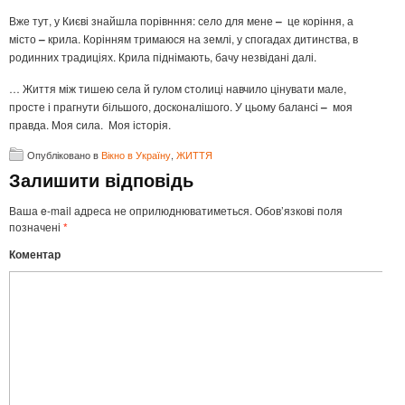
Вже тут, у Києві знайшла порівнння: село для мене
–
це коріння, а
місто
–
крила. Корінням тримаюся на землі, у спогадах дитинства, в
родинних традиціях. Крила піднімають, бачу незвідані далі.
… Життя між тишею села й гулом столиці навчило цінувати мале,
просте і прагнути більшого, досконалішого. У цьому балансі
–
моя
правда. Моя сила. Моя історія.
Опубліковано в
Вікно в Україну
,
ЖИТТЯ
Залишити відповідь
Ваша e-mail адреса не оприлюднюватиметься.
Обов’язкові поля
позначені
*
Коментар