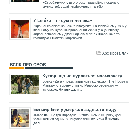
«Євробачення», цього року традиційно поєднало
музику, абсурдні перформанси та збір
У Leléka – і «сукня-лелека»
Українська співачка Leléka виступить на ювілейному 70-му
пісенному конкурсі «Євробачення-2026» у сценічному
образі, створеному дизайнеркою Лілією Літковською та
командою стилістки Маргарити
Архів розділу »
ВСЯК ПРО СВОЄ
Кутюр, що не цурається масмаркету
Бренд «Zara» представив нову колекцію «The House of
Marisa», створену спільно Марісою Беренсон —
акторкою,
Читати далі…
Емпайр-Бей у дзеркалі заднього виду
«Mafia II» – це гра-парадокс. З’явившись 2010 року, досі
залишається одним із найулюбленіших, хоча й
Читати
далі…