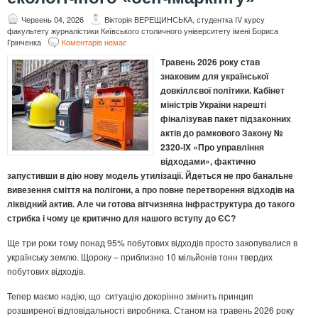
Червень 04, 2026
Вікторія ВЕРЕЩИНСЬКА, студентка ІV курсу
факультету журналістики Київського столичного університету імені Бориса
Грінченка
Коментарів немає
Травень 2026 року став
знаковим для української
довкіллєвої політики. Кабінет
міністрів України нарешті
фіналізував пакет підзаконних
актів до рамкового Закону №
2320-IX «Про управління
відходами», фактично
запустивши в дію нову модель утилізації. Йдеться не про банальне
вивезення сміття на полігони, а про повне перетворення відходів на
ліквідний актив. Але чи готова вітчизняна інфраструктура до такого
стрибка і чому це критично для нашого вступу до ЄС
?
Ще три роки тому понад 95% побутових відходів просто закопувалися в
українську землю. Щороку – приблизно 10 мільйонів тонн твердих
побутових відходів.
Тепер маємо надію, що ситуацію докорінно змінить принцип
розширеної відповідальності виробника. Станом на травень 2026 року