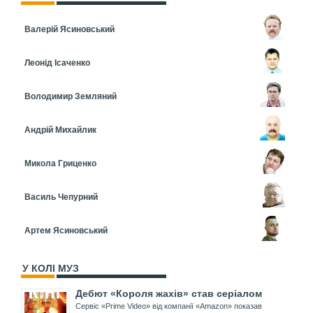
Валерій Ясиновський
Леонід Ісаченко
Володимир Земляний
Андрій Михайлик
Микола Гриценко
Василь Чепурний
Артем Ясиновський
У КОЛІ МУЗ
Дебют «Короля жахів» став серіалом
Сервіс «Prime Video» від компанії «Amazon» показав