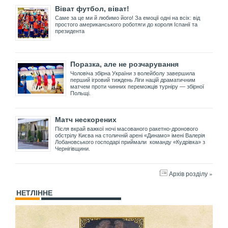
Віват футбол, віват!
Саме за це ми й любимо його! За емоції одні на всіх: від
простого американського роботяги до короля Іспанії та
президента
Поразка, але не розчарування
Чоловіча збірна України з волейболу завершила
перший ігровий тиждень Ліги націй драматичним
матчем проти чинних переможців турніру — збірної
Польщі.
Матч нескорених
Після вкрай важкої ночі масованого ракетно-дронового
обстрілу Києва на столичній арені «Динамо» імені Валерія
Лобановського господарі приймали команду «Кудрівка» з
Чернігівщини.
Архів розділу »
НЕТЛІННЕ