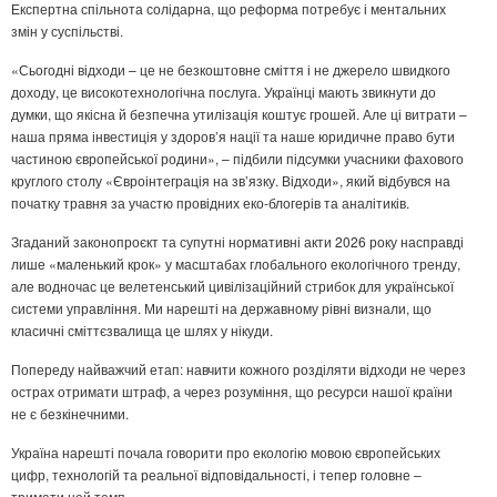
Експертна спільнота солідарна, що реформа потребує і ментальних
змін у суспільстві.
«Сьогодні відходи – це не безкоштовне сміття і не джерело швидкого
доходу, це високотехнологічна послуга. Українці мають звикнути до
думки, що якісна й безпечна утилізація коштує грошей. Але ці витрати –
наша пряма інвестиція у здоров’я нації та наше юридичне право бути
частиною європейської родини», – підбили підсумки учасники фахового
круглого столу «Євроінтеграція на зв’язку. Відходи», який відбувся на
початку травня за участю провідних еко-блогерів та аналітиків.
Згаданий законопроєкт та супутні нормативні акти 2026 року насправді
лише «маленький крок» у масштабах глобального екологічного тренду,
але водночас це велетенський цивілізаційний стрибок для української
системи управління. Ми нарешті на державному рівні визнали, що
класичні сміттєзвалища це шлях у нікуди.
Попереду найважчий етап: навчити кожного розділяти відходи не через
острах отримати штраф, а через розуміння, що ресурси нашої країни
не є безкінечними.
Україна нарешті почала говорити про екологію мовою європейських
цифр, технологій та реальної відповідальності, і тепер головне –
тримати цей темп.