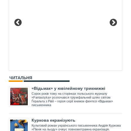
ЧИТАЛЬНЯ
«Відьмак» у ювілейному трикнижжі
Сорок років тому на сторінках польського журналу
«Fantastyka» розпочався тріумфальний шлях світом
Ґеральта з Рівії – героя серії книжок-фентезі «Відьмак»
письменника
Куркова екранізують
Культовий роман українського письменника Андрія Куркова
«Пікнік на льоду» очікує повнометражна екранізація.