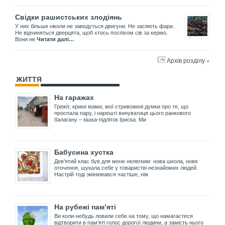
Свідки рашистських злодіянь
У них більше ніколи не заведуться двигуни. Не засяють фари.
Не відчиняться дверцята, щоб хтось поспіхом сів за кермо.
Вони не
Читати далі…
Архів розділу »
ЖИТТЯ
На гаражах
Грюкіт, крики мами, мої стривожені думки про те, що
проспала пару, і нарешті винуватиця цього ранкового
балагану – кішка-підліток Іриска. Ми
Бабусина хустка
Дев’ятий клас був для мене нелегким: нова школа, нове
оточення, шукала себе у товаристві незнайомих людей.
Настрій тоді змінювався частіше, ніж
На рубежі пам’яті
Ви коли-небудь ловили себе на тому, що намагаєтеся
відтворити в пам’яті голос дорогої людини, а замість нього