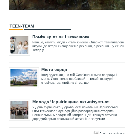
TEEN-TEAM
Поміж «рілзів» і «какашок»
Раніше, кажуть, люди читали книжки. Опасисті такі паперові
штуки, де літери складалися в речення, а речення – у сенси.
Тепер у
Місто серця
Іноді здається, що мій Слов’янськ живе всередині
мене. Його голос особливий – тихий, як шурхіт
сторінок, і затятий, як вітер, що
Молода Чернігівщина активізується
У День Української Державності начальник Чернігівської
ОВА В’ячеслав Чаус офіційно розпорядився створити
Регіональний молодіжний конгрес. Цей консультативно-
дорадчий орган покликаний активніше залучати
Архів розділу »