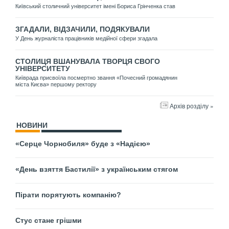
Київський столичний університет імені Бориса Грінченка став
ЗГАДАЛИ, ВІДЗАЧИЛИ, ПОДЯКУВАЛИ
У День журналіста працівників медійної сфери згадала
СТОЛИЦЯ ВШАНУВАЛА ТВОРЦЯ СВОГО
УНІВЕРСИТЕТУ
Київрада присвоїла посмертно звання «Почесний громадянин
міста Києва» першому ректору
Архів розділу »
НОВИНИ
«Серце Чорнобиля» буде з «Надією»
«День взяття Бастилії» з українським стягом
Пірати порятують компанію?
Стус стане грішми