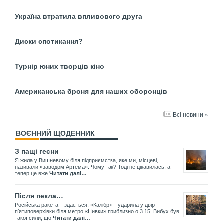
Україна втратила впливового друга
Диски спотикання?
Турнір юних творців кіно
Американська броня для наших оборонців
Всі новини »
ВОЄННИЙ ЩОДЕННИК
З пащі геєни
Я жила у Вишневому біля підприємства, яке ми, місцеві,
називали «заводом Артема». Чому так? Тоді не цікавилась, а
тепер це вже
Читати далі…
Після пекла…
Російська ракета – здається, «Калібр» – ударила у двір
пʼятиповерхівки біля метро «Нивки» приблизно о 3.15. Вибух був
такої сили, що
Читати далі…