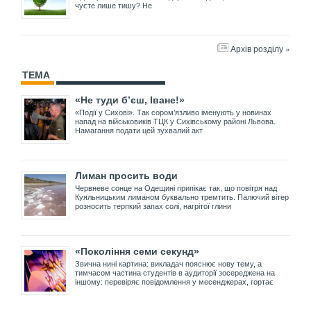
чуєте лише тишу? Не
Архів розділу »
ТЕМА
«Не туди б’єш, Іване!»
«Події у Сихові». Так сором’язливо іменують у новинах
напад на військовиків ТЦК у Сихівському районі Львова.
Намагання подати цей зухвалий акт
Лиман просить води
Червневе сонце на Одещині припікає так, що повітря над
Куяльницьким лиманом буквально тремтить. Палючий вітер
розносить терпкий запах солі, нагрітої глини
«Покоління семи секунд»
Звична нині картина: викладач пояснює нову тему, а
тимчасом частина студентів в аудиторії зосереджена на
іншому: перевіряє повідомлення у месенджерах, гортає