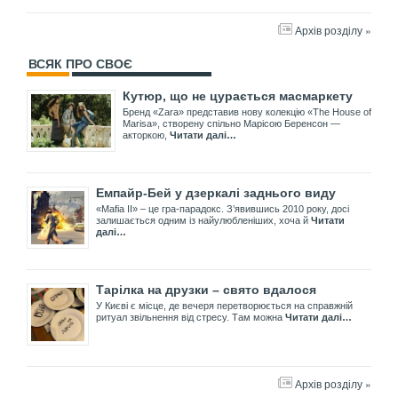
Архів розділу »
ВСЯК ПРО СВОЄ
Кутюр, що не цурається масмаркету
Бренд «Zara» представив нову колекцію «The House of
Marisa», створену спільно Марісою Беренсон —
акторкою,
Читати далі…
Емпайр-Бей у дзеркалі заднього виду
«Mafia II» – це гра-парадокс. З’явившись 2010 року, досі
залишається одним із найулюбленіших, хоча й
Читати
далі…
Тарілка на друзки – свято вдалося
У Києві є місце, де вечеря перетворюється на справжній
ритуал звільнення від стресу. Там можна
Читати далі…
Архів розділу »