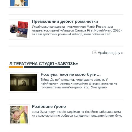
Преміальний дебют романістки
Українсько-канадська письменниця Марія Рева стала
лавреаткою премії «Amazon Canada First Novel Award 2026»
за свій дебютний роман «Endling», який побачив світ
Архів розділу »
ЛІТЕРАТУРНА СТУДІЯ «ЗАВ’ЯЗЬ»
Розлука, якої не мало бути…
Війна. До неї, кіношної, люди давно звикли. У
«вінйушки» граються покоління дітвори, вона чи не
головна тема комп’ютерних ігор. Уже давно
Розірване ґроно
вона була поруч як він задрімав як тіло його забирала зима
як з кожною миттю робився холодним прощання із ним було