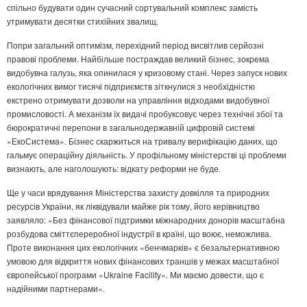
спільно будувати один сучасний сортувальний комплекс замість
утримувати десятки стихійних звалищ.
Попри загальний оптимізм, перехідний період висвітлив серйозні
правові проблеми. Найбільше постраждав великий бізнес, зокрема
видобувна галузь, яка опинилася у кризовому стані. Через запуск нових
екологічних вимог тисячі підприємств зіткнулися з необхідністю
екстрено отримувати дозволи на управління відходами видобувної
промисловості. А механізм їх видачі пробуксовує через технічні збої та
бюрократичні перепони в загальнодержавній цифровій системі
«ЕкоСистема». Бізнес скаржиться на тривалу верифікацію даних, що
гальмує операційну діяльність. У профільному міністерстві ці проблеми
визнають, але наголошують: відкату реформи не буде.
Ще у часи врядування Міністерства захисту довкілля та природних
ресурсів України, як ліквідували майже рік тому, його керівництво
заявляло: «Без фінансової підтримки міжнародних донорів масштабна
розбудова сміттєпереробної індустрії в країні, що воює, неможлива.
Проте виконання цих екологічних «бенчмарків» є безальтернативною
умовою для відкриття нових фінансових траншів у межах масштабної
європейської програми «Ukraine Facility». Ми маємо довести, що є
надійними партнерами».