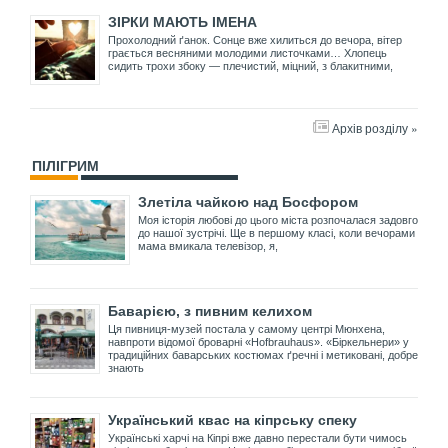
ЗІРКИ МАЮТЬ ІМЕНА
Прохолодний ґанок. Сонце вже хилиться до вечора, вітер
грається весняними молодими листочками… Хлопець
сидить трохи збоку — плечистий, міцний, з блакитними,
Архів розділу »
ПІЛІГРИМ
Злетіла чайкою над Босфором
Моя історія любові до цього міста розпочалася задовго
до нашої зустрічі. Ще в першому класі, коли вечорами
мама вмикала телевізор, я,
Баварією, з пивним келихом
Ця пивниця-музей постала у самому центрі Мюнхена,
навпроти відомої броварні «Hofbrauhaus». «Біркельнери» у
традиційних баварських костюмах ґречні і метиковані, добре
знають
Український квас на кіпрську спеку
Українські харчі на Кіпрі вже давно перестали бути чимось