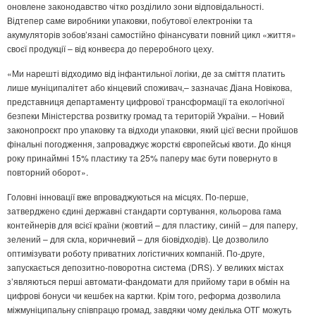
оновлене законодавство чітко розділило зони відповідальності.
Відтепер саме виробники упаковки, побутової електроніки та
акумуляторів зобов’язані самостійно фінансувати повний цикл «життя»
своєї продукції – від конвеєра до переробного цеху.
«Ми нарешті відходимо від інфантильної логіки, де за сміття платить
лише муніципалітет або кінцевий споживач,– зазначає Діана Новікова,
представниця департаменту цифрової трансформації та екологічної
безпеки Міністерства розвитку громад та територій України. – Новий
законопроєкт про упаковку та відходи упаковки, який цієї весни пройшов
фінальні погодження, запроваджує жорсткі європейські квоти. До кінця
року принаймні 15% пластику та 25% паперу має бути повернуто в
повторний оборот».
Головні інновації вже впроваджуються на місцях. По-перше,
затверджено єдині державні стандарти сортування, кольорова гама
контейнерів для всієї країни (жовтий – для пластику, синій – для паперу,
зелений – для скла, коричневий – для біовідходів). Це дозволило
оптимізувати роботу приватних логістичних компаній. По-друге,
запускається депозитно-поворотна система (DRS). У великих містах
з’являються перші автомати-фандомати для прийому тари в обмін на
цифрові бонуси чи кешбек на картки. Крім того, реформа дозволила
міжмуніципальну співпрацю громад, завдяки чому декілька ОТГ можуть