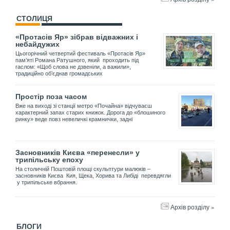
СТОЛИЦЯ
«Протасів Яр» зібрав відважних і
небайдужих
Цьогорічний четвертий фестиваль «Протасів Яр»
пам’яті Романа Ратушного, який проходить під
гаслом: «Щоб слова не дзвеніли, а важили»,
традиційно об’єднав громадських
Простір поза часом
Вже на виході зі станції метро «Почайна» відчуваєш
характерний запах старих книжок. Дорога до «блошиного
ринку» веде повз невеличкі крамнички, задні
Засновників Києва «перенесли» у
трипільську епоху
На столичній Поштовій площі скульптури малюків –
засновників Києва Кия, Щека, Хорива та Либіді перевдягли
у трипільське вбрання.
Архів розділу »
БЛОГИ