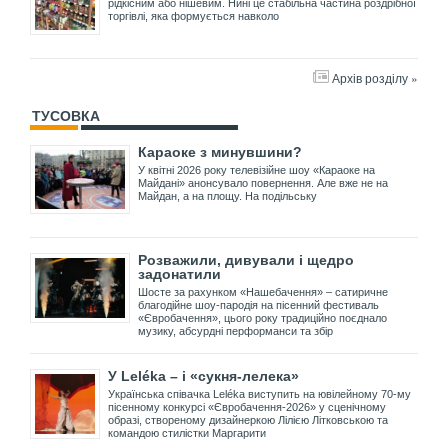
рідкісним або нішевим. Нині це стабільна частина роздрібної
торгівлі, яка формується навколо
Архів розділу »
ТУСОВКА
Караоке з минувшини?
У квітні 2026 року телевізійне шоу «Караоке на
Майдані» анонсувало повернення. Але вже не на
Майдан, а на площу. На подільську
Розважили, дивували і щедро
задонатили
Шосте за рахунком «Нашебачення» – сатиричне
благодійне шоу-пародія на пісенний фестиваль
«Євробачення», цього року традиційно поєднало
музику, абсурдні перформанси та збір
У Leléka – і «сукня-лелека»
Українська співачка Leléka виступить на ювілейному 70-му
пісенному конкурсі «Євробачення-2026» у сценічному
образі, створеному дизайнеркою Лілією Літковською та
командою стилістки Маргарити